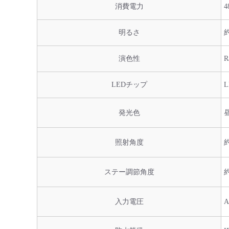
消費電力
4
明るさ
約
演色性
R
LEDチップ
発光色
照射角度
約
ステー調節角度
約
入力電圧
A