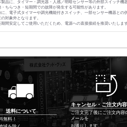
本製品に、タイマー・調光器・人感／明暗センサー等の外部スイッチ機器
動・ちらつき・短期間での故障が発生する可能性があります。
特に、電子式タイマーや調光機能付きスイッチ、一部センサー機器との併
証の対象外となります。
長期間安定してご使用いただくため、電源への直接接続を推奨いたしま
キャンセル・ご注文内容
送料について
ご注文完了後にご注文内容
メールを
料無料！
お送りします。
地域を除く