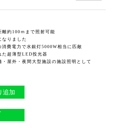
離約100ｍまで照射可能
になりました
Wの消費電力で水銀灯5000W相当に匹敵
れた超薄型LED投光器
舗・屋外・夜間大型施設の施設照明として
り追加