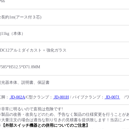
P66
全長約1m(アース付３芯)
約11kg（本体）
ADC12アルミダイカスト + 強化ガラス
585*H512.5*D71.8MM
投光器本体、説明書、保証書
三脚：
JD-002A
/C型クランプ：
JD-001H
/ パイプクランプ：
JD-007J
/ワ
※非常に明るいので直視は危険です!
※製品の改善・改良などのため、予告なく製品の仕様変更を行うことが
※大量注文の場合は適当な割り引きの見積書を提供致します！当店にメ
※
【外部スイッチ機器との併用についてのご注意】