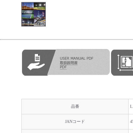
品番
L
JANコード
4