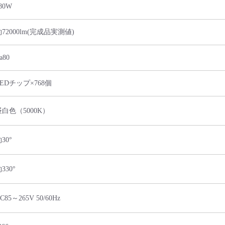
80W
72000lm(完成品実測値)
a80
LEDチップ×768個
昼白色（5000K）
30°
330°
C85～265V 50/60Hz