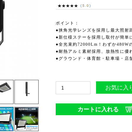
ポイント：
●挟角光学レンズを採用し最大照射距
●新仕様ステーを採用し取付が簡単
●全光束約72000Lm！わずか480
●耐熱アルミ素材採用、放熱性に優
●グラウンド・体育館・駐車場・店
お気に入
カートに入れる