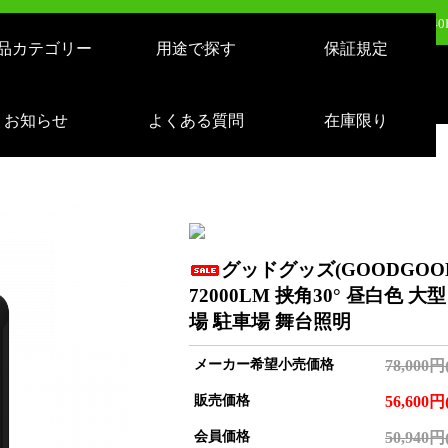
日（月）新発売：逆富士形 40W形/24W切り替え 4800lm 天井照明 LD-24-40
品カテゴリー
用途で探す
保証規定
日（火）新発売：500W LEDバルーンライト AirGlowエアグロウ EVO KT-BL5
日（火）新発売：320W LEDバルーンライト AirGlowエアグロウ EVO KT-BL3
お知らせ
よくある質問
在庫限り
売：LEDサーチライト 充電式 10000lm 1500m遠距離照射 スタンドつき IP65 
グッドグッズ(GOODGOODS)
72000LM 挟角30° 昼白色 
場 駐車場 舞台照明
メーカー希望小売価格
78,000円
販売価格
56,600円
会員価格
50,940円