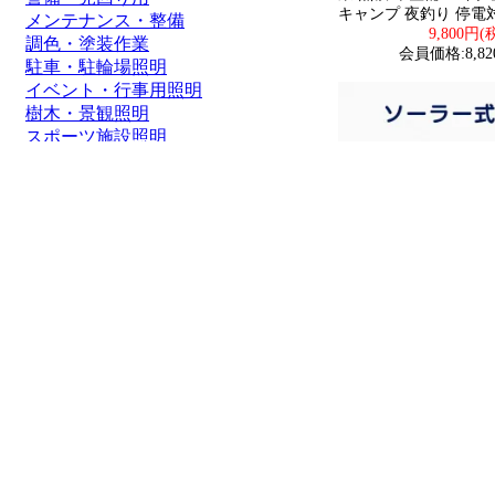
キャンプ 夜釣り 停電対
メンテナンス・整備
9,800円(
調色・塗装作業
会員価格:8,82
駐車・駐輪場照明
イベント・行事用照明
樹木・景観照明
スポーツ施設照明
通路照明・街灯
船舶・ボート
価格帯
1～2000円
2,001～5,000円
5,001～8,000円
8,001～10,000円
10,001～20,000円
20,001～50,000円
50,001円～
10個セット ソ-ラ-
赤/青 2色点滅 ソ-ラ
自動消灯 自動充電 工
安全灯 