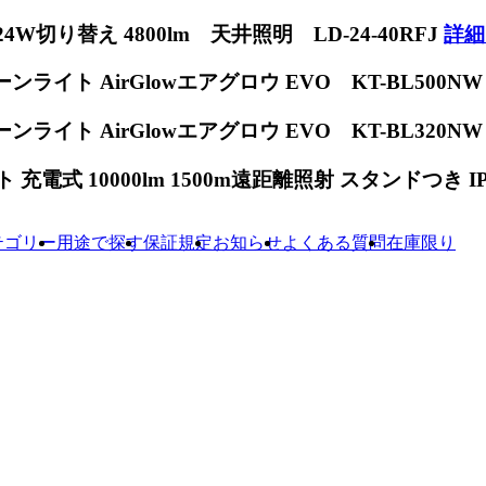
W切り替え 4800lm 天井照明 LD-24-40RFJ
詳細
ンライト AirGlowエアグロウ EVO KT-BL500N
ンライト AirGlowエアグロウ EVO KT-BL320N
電式 10000lm 1500m遠距離照射 スタンドつき IP65
テゴリー
用途で探す
保証規定
お知らせ
よくある質問
在庫限り