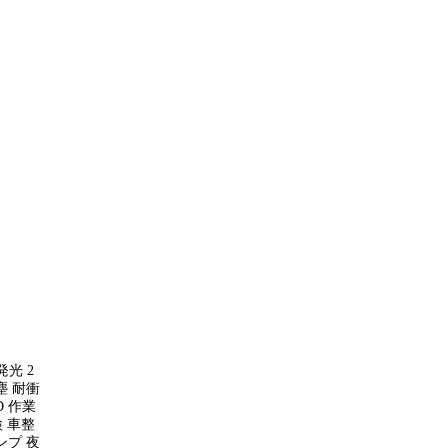
発光 2
塵 耐衝
D 作業
検 車整
ンプ 夜