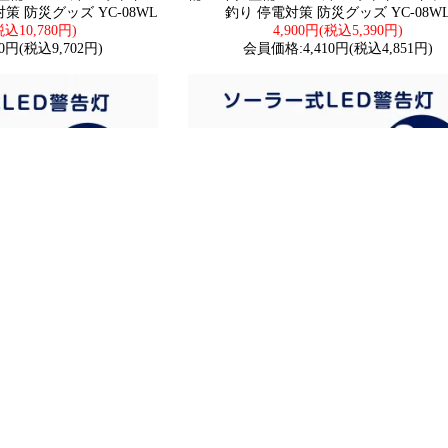
策 防災グッズ YC-08WL
釣り 停電対策 防災グッズ YC-08W
税込10,780円)
4,900円(税込5,390円)
0円(税込9,702円)
会員価格:4,410円(税込4,851円)
充電式LED警告灯 両面発光
2個セット ソ-ラ-充電式LED警告灯 両面発
-充電 明暗センサ- 自動点灯
青 2色点滅 ソ-ラ-充電 明暗センサ- 自動
事現場 道路工事 注意喚起
動消灯 自動充電 工事現場 道路工事 注意
KG-T2S
全灯 KG-T2S