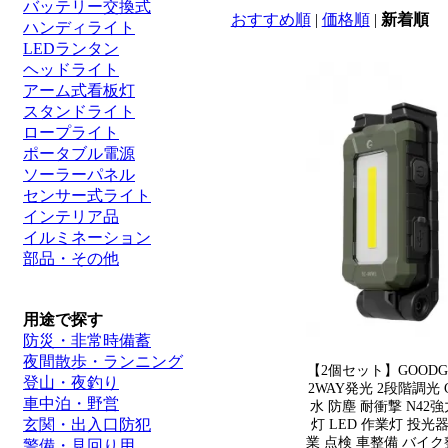
バッテリー交換式
おすすめ順
|
価格順
|
新着順
ハンディライト
LEDランタン
ヘッドライト
アーム式看板灯
スタンドライト
ロープライト
ポータブル電源
ソーラーパネル
センサー式ライト
インテリア品
イルミネーション
部品・その他
用途で探す
防災・非常時備蓄
夜間散歩・ランニング
【2個セット】GOODG
登山・夜釣り
2WAY発光 2段階調光 
車中泊・野営
水 防塵 耐衝撃 N4
玄関・出入口防犯
灯 LED 作業灯 投光
業 点検 車整備 バイク
警備・見回り用