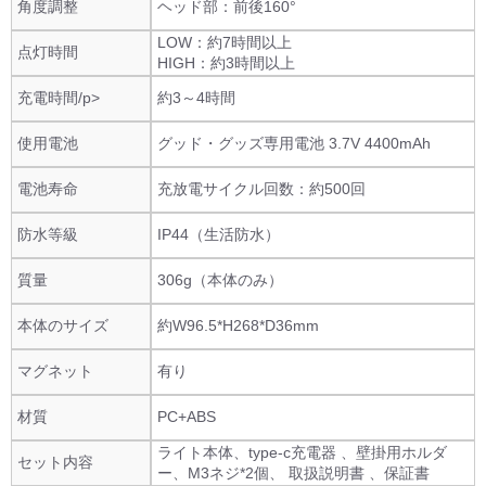
角度調整
ヘッド部：前後160°
LOW：約7時間以上
点灯時間
HIGH：約3時間以上
充電時間/p>
約3～4時間
使用電池
グッド・グッズ専用電池 3.7V 4400mAh
電池寿命
充放電サイクル回数：約500回
防水等級
IP44（生活防水）
質量
306g（本体のみ）
本体のサイズ
約W96.5*H268*D36mm
マグネット
有り
材質
PC+ABS
ライト本体、type-c充電器 、壁掛用ホルダ
セット内容
ー、M3ネジ*2個、 取扱説明書 、保証書