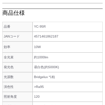
商品仕様
品番
YC-95R
JANコード
4571461862187
効率
10W
全光束
約1000lm
発光色
昼白色(約5000K)
光源数
Bridgelux *1粒
演色性
>Ra95
照射角度
120