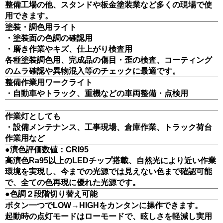
整備工場の他、スタンドや板金塗装業など多くの現場で使
用できます。
塗装・調色用ライト
・塗装面の色調の確認用
・磨き作業やキズ、仕上がり検査用
各種塗装調色用、完成品の傷目・歪の検査、コーティング
のムラ確認や異物混入等のチェックに最適です。
整備作業用ワークライト
・自動車やトラック、重機などの車両整備・点検用
作業灯としても
・設備メンテナンス、工事現場、倉庫作業、トラック荷台
作業用など
●演色評価数値：CRI95
高演色Ra95以上のLEDチップ搭載、自然光により近い作業
環境を実現し、今までの光源では見えない色まで確認可能
で、全ての色再現に優れた光源です。
●色調２段階切り替え可能
ボタン一つでLOW→HIGHをカンタンに操作できます。
起動時の点灯モードはローモードで、眩しさを軽減し実用