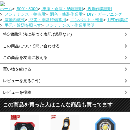
ホーム
>
5001~8000
>
車庫・倉庫・納屋照明
>
現場作業照明
>
メンテナンス・整備用
>
調色・塗装作業用
>
DIY・ガーデニング
>
電池内蔵式
>
防災・非常時備蓄用
>
コンパクト・軽量
>
LED作業灯
>
手元・近辺を照らす
>
メンテナンス・作業用照明
特定商取引法に基づく表記 (返品など)
この商品について問い合わせる
この商品を友達に教える
買い物を続ける
レビューを見る(1件)
レビューを投稿
この商品を買った人はこんな商品も買ってます