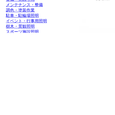
メンテナンス・整備
調色・塗装作業
駐車・駐輪場照明
イベント・行事用照明
樹木・景観照明
スポーツ施設照明
通路照明・街灯
船舶・ボート
価格帯
1～2000円
2,001～5,000円
5,001～8,000円
8,001～10,000円
10,001～20,000円
20,001～50,000円
50,001円～
グッドグッズ(GOODGOO
光器 50W 電球色 
IP66 屋外
9,900円(