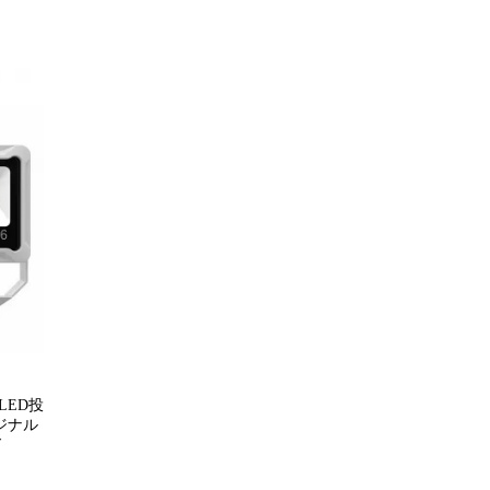
 LED投
リジナル
ド