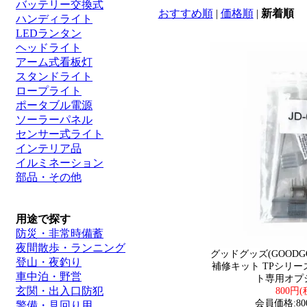
バッテリー交換式
おすすめ順
|
価格順
|
新着順
ハンディライト
LEDランタン
ヘッドライト
アーム式看板灯
スタンドライト
ロープライト
ポータブル電源
ソーラーパネル
センサー式ライト
インテリア品
イルミネーション
部品・その他
用途で探す
防災・非常時備蓄
夜間散歩・ランニング
グッドグッズ(GOODG
登山・夜釣り
補修キット TPシリー
車中泊・野営
ト専用オプショ
玄関・出入口防犯
800円(
会員価格:80
警備・見回り用