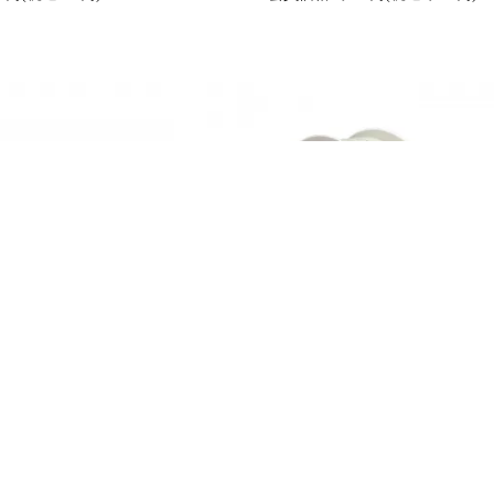
DS) LD50W-ZB LED投
グッドグッズ(GOODGOODS)CB-S15MS
小型 軽量 オリジナルステー
200V LEDテープライト 片面発光15m+5
 駐車場 グラウンド
コードセット 蓄光仕様 防水IP65
税込10,890円)
30,000円(税込33,000円)