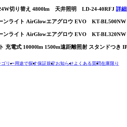
W切り替え 4800lm 天井照明 LD-24-40RFJ
詳細
ンライト AirGlowエアグロウ EVO KT-BL500N
ンライト AirGlowエアグロウ EVO KT-BL320N
電式 10000lm 1500m遠距離照射 スタンドつき IP65
テゴリー
用途で探す
保証規定
お知らせ
よくある質問
在庫限り