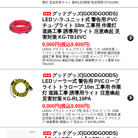
業灯 安全対策ライト 屋外LED照明 防災照明 KT-S10RL
グッドグッズ(GOODGOODS)
LEDソ-ラ-ユニット式 警告用 PVC
チュ-ブライト 10m 工事用 作業灯
道路工事 誘導用ライト 注意喚起 災
害対策 KG-TB10VC
9,000円(税込9,900円)
LEDロ-プライト チュ-ブライト 赤色 ソ-ラ- USB充電 ハ
イブリッド式 モバイルバッテリ-対応 工事現場 建設現場
道路工事 警戒 警備 バリケ-ド設置 キャンプ アウトドア
用 外径22mm 連結可能 高耐久 耐衝撃タ-ゲット重視 KG-
TB10VC
グッドグッズ(GOODGOODS)
LEDソーラー式 警告用 PVCロープ
ライト トラロープ 10m 工事用 作業
灯 道路工事 誘導用ライト 注意喚起
災害対策 KG-RL10PA
9,000円(税込9,900円)
LEDロ-プライト トラロ-プ型 光るトラロ-プ ソ-ラ- USB
充電 ハイブリッド式 モバイルバッテリ-対応 工事現場 建
設現場 区画整理 立ち入り禁止 柔軟性 キャンプ アウトド
ア 検索重視 標識ロ-プ 安全ロ-プ KG-RL10PA
グッドグッズ(GOODGOODS)