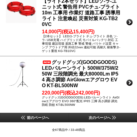
【ライト2本セット】LEDソ-ラ-ユ
ニット式 警告用 PVCチュ-ブライト
10m 工事用 作業灯 道路工事 誘導用
ライト 注意喚起 災害対策 KG-TB2
0VC
14,000円(税込15,400円)
【2本セット】 LEDロ-プライト チュ-ブライト 赤色 ソ-
ラ- USB充電 ハイブリッド式 モバイルバッテリ-対応 工
事現場 建設現場 道路工事 警戒 警備 バリケ-ド設置 キャ
ンプ アウトドア用 外径22mm 連結可能 高耐久 耐衝撃タ-
ゲット重視 KG-TB10VC
グッドグッズ(GOODGOODS)
LEDバルーンライト 500W/375W/2
50W 三段階調光 最大80000Lm IP5
4 高さ調節 AirGlowエアグロウ EV
O KT-BL500NW
220,000円(税込242,000円)
グッドグッズ(GOODGOODS) LEDバルーンライト AirGl
owエアグロウ EVO 360°配光 IP65 三脚 高さ調節 調光
防眩 防蚊 KT-BL500NW
前のページへ
次のページへ
全67商品中 / 33-48商品