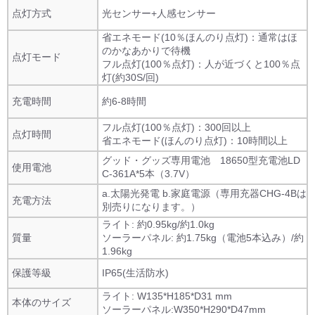
点灯方式
光センサー+人感センサー
省エネモード(10％ほんのり点灯)：通常はほ
のかなあかりで待機
点灯モード
フル点灯(100％点灯)：人が近づくと100％点
灯(約30S/回)
充電時間
約6-8時間
フル点灯(100％点灯)：300回以上
点灯時間
省エネモード(ほんのり点灯)：10時間以上
グッド・グッズ専用電池 18650型充電池LD
使用電池
C-361A*5本（3.7V）
a.太陽光発電 b.家庭電源（専用充器CHG-4Bは
充電方法
別売りになります。）
ライト: 約0.95kg/約1.0kg
質量
ソーラーパネル: 約1.75kg（電池5本込み）/約
1.96kg
保護等級
IP65(生活防水)
ライト: W135*H185*D31 mm
本体のサイズ
ソーラーパネル:W350*H290*D47mm