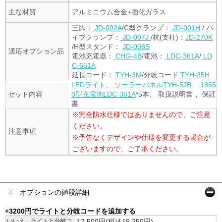
主な材質
アルミニウム合金+強化ガラス
三脚：
JD-002A
/C型クランプ：
JD-001H
/ パ
イプクランプ：
JD-007J
/杭(支柱)：
JD-270K
/H型スタンド：
JD-008S
適応オプション品
電池充電器：
CHG-4B
/電池：
LDC-361A
/
LD
C-651A
延長コード：
TYH-3M
/分岐コード
TYH-35H
LEDライト
、
ソーラーパネルTYH-5JB
、
1865
セット内容
0型充電池LDC-361A
*5本、 取扱説明書 、保証
書
※完全防水仕様ではありませんので、ご注意
ください。
注意事項
※予告なくデザインや仕様を変更する場合が
ございますので、ご了承ください。
オプションの値段詳細
+3200円でライトと分岐コードを追加する
いいえ、ライトと分岐コ
17,500円(税込19,250円)