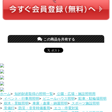
この商品を共有する
ホーム
>
知的財産取得の照明一覧
>
公園・広場・施設照明用
>
イベント・行事用照明
>
ビニールハウス照明
>
駐車・駐輪場照明
>
樹木・景観照明
>
車庫・倉庫・納屋照明
>
スポーツ施設照明
>
常備灯
>
防災・非常時備蓄用
>
エコ・停電対策