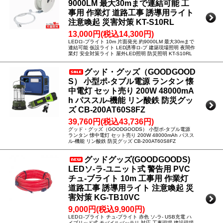
9000LM 最大30mまで連結可能 工
事用 作業灯 道路工事 誘導用ライト
注意喚起 災害対策 KT-S10RL
13,000円(税込14,300円)
LEDロ-プライト 10m 片面発光 約9000LM 最大30mまで
連結可能 仮設ライト LED誘導ロ-プ 建築現場照明 夜間作
業灯 安全対策ライト 屋外LED照明 防災照明 KT-S10RL
グッド・グッズ（GOODGOOD
S） 小型ポ-タブル電源 ランタン 懐
中電灯 セット売り 200W 48000mA
h パススル-機能 リン酸鉄 防災グッ
ズ CB-200AT60S8FZ
39,760円(税込43,736円)
グッド・グッズ（GOODGOODS） 小型ポ-タブル電源
ランタン 懐中電灯 セット売り 200W 48000mAh パスス
ル-機能 リン酸鉄 防災グッズ CB-200AT60S8FZ
グッドグッズ(GOODGOODS)
LEDソ-ラ-ユニット式 警告用 PVC
チュ-ブライト 10m 工事用 作業灯
道路工事 誘導用ライト 注意喚起 災
害対策 KG-TB10VC
9,000円(税込9,900円)
LEDロ-プライト チュ-ブライト 赤色 ソ-ラ- USB充電 ハ
イブリッド式 モバイルバッテリ-対応 工事現場 建設現場