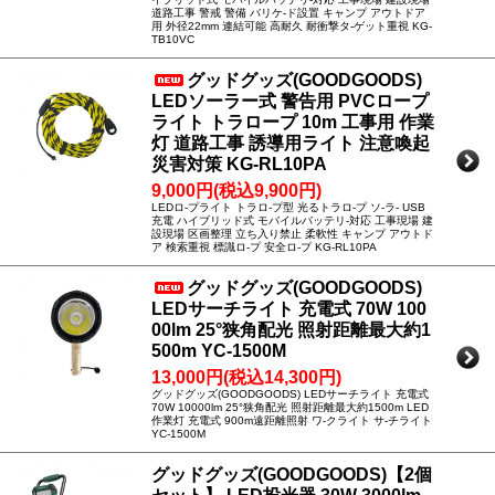
道路工事 警戒 警備 バリケ-ド設置 キャンプ アウトドア
用 外径22mm 連結可能 高耐久 耐衝撃タ-ゲット重視 KG-
TB10VC
グッドグッズ(GOODGOODS)
LEDソーラー式 警告用 PVCロープ
ライト トラロープ 10m 工事用 作業
灯 道路工事 誘導用ライト 注意喚起
災害対策 KG-RL10PA
9,000円(税込9,900円)
LEDロ-プライト トラロ-プ型 光るトラロ-プ ソ-ラ- USB
充電 ハイブリッド式 モバイルバッテリ-対応 工事現場 建
設現場 区画整理 立ち入り禁止 柔軟性 キャンプ アウトド
ア 検索重視 標識ロ-プ 安全ロ-プ KG-RL10PA
グッドグッズ(GOODGOODS)
LEDサーチライト 充電式 70W 100
00lm 25°狭角配光 照射距離最大約1
500m YC-1500M
13,000円(税込14,300円)
グッドグッズ(GOODGOODS) LEDサーチライト 充電式
70W 10000lm 25°狭角配光 照射距離最大約1500m LED
作業灯 充電式 900m遠距離照射 ワ-クライト サ-チライト
YC-1500M
グッドグッズ(GOODGOODS)【2個