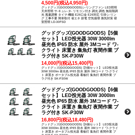
4,500円(税込4,950円)
グッドグッズ(GOODGOODS)シ-リングファン LED照明
天井照明 サ-キュレ-タ- リモコン付き 調光 調色 無段階調
光 風量調整 タイマ-機能 E26口金 E26対応 引掛シ-リン
グ 工事不要 簡単取付 省エネ 節電 空気循環 換気対策 寝
室照明 LD-30FSD
グッドグッズ(GOODGOODS)【5個
セット】 LED投光器 30W 3000lm
昼光色 IP65 防水 屋外 3Mコード ワ-
クライト 床置き 集魚灯 夜間作業 プ
ラグ付き SK-P30W
14,000円(税込15,400円)
グッドグッズ(GOODGOODS)【5個セット】 LED投光器
30W 3000lm 昼光色 IP65 防水 屋外 3Mコード ワ-クライ
ト 床置き ポータブル投光器 看板灯 集魚灯 夜間作業 プ
ラグ付き SK-P30W
グッドグッズ(GOODGOODS)【6個
セット】 LED投光器 30W 3000lm
昼光色 IP65 防水 屋外 3Mコード ワ-
クライト 床置き 集魚灯 夜間作業 プ
ラグ付き SK-P30W
16,800円(税込18,480円)
グッドグッズ(GOODGOODS)【6個セット】 LED投光器
30W 3000lm 昼光色 IP65 防水 屋外 3Mコード ワ-クライ
ト 床置き ポータブル投光器 看板灯 集魚灯 夜間作業 プ