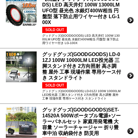
DS) LED 高天井灯 100W 13000LM
UFO型 昼光色 水銀灯400W相当 円
盤型 落下防止用ワイヤー付き LG-1
00X
SOLD OUT
グッドグッズ(GOODGOODS) LED 高天井灯 100W 130
00LM UFO型 昼光色 水銀灯400W相当 円盤型 落下防止
用ワイヤー付き LG-100X
グッドグッズ(GOODGOODS) LD-0
1ZJ 100W 10000LM LED投光器 三
脚スタンド付き 2方向照射 高さ調
整 屋外 工事 現場作業 専用ケース付
き スタンドライト
SOLD OUT
グッドグッズ(GOODGOODS) LD-01ZJ 100W 10000LM
LED投光器 三脚スタンド付き 2方向照射 高さ調整 屋外
工事 現場作業 専用ケース付き スタンドライト
グッドグッズ(GOODGOODS)SET-
14520A 500Wポータブル電源+ソー
ラーパネルセット 家庭用発電機 大
容量 ソーラーチャージャー 折り畳
車中泊 収納袋付き 防災用