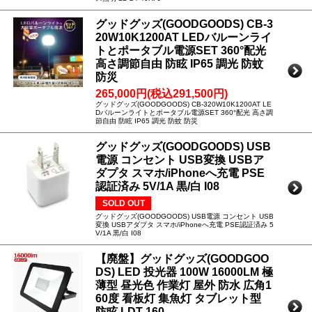
グッドグッズ(GOODGOODS) CB-3
20W10K1200AT LEDバルーンライ
トとポータブル電源SET 360°配光
高さ調節自由 防眩 IP65 調光 防蚊
防災
265,000円(税込291,500円)
グッドグッズ(GOODGOODS) CB-320W10K1200AT LE
Dバルーンライトとポータブル電源SET 360°配光 高さ調
節自由 防眩 IP65 調光 防蚊 防災
グッドグッズ(GOODGOODS) USB
電源 コンセント USB変換 USBア
ダプタ スマホ/iPhoneへ充電 PSE
認証済み 5V/1A 黒/白 I08
SOLD OUT
グッドグッズ(GOODGOODS) USB電源 コンセント USB
変換 USBアダプタ スマホ/iPhoneへ充電 PSE認証済み 5
V/1A 黒/白 I08
【廃盤】グッドグッズ(GOODGOO
DS) LED 投光器 100W 16000LM 極
薄型 昼光色 作業灯 屋外 防水 広角1
60度 看板灯 集魚灯 タブレット型
防眩 LDT-160