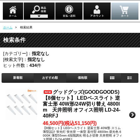
ホーム
> 検索結果
検索条件
[カテゴリー]：
指定なし
[検索文字]：
指定なし
ヒット件数：
434
件
新着順
おすすめ順
価格順
グッドグッズ(GOODGOODS)
【8個セット】 LEDベ-スライト 逆
富士形 40W形/24W切り替え 4800l
m 天井照明 オフィス照明 LD-24-
40RFJ
46,500円(税込51,150円)
【8個セット】LEDベ-スライト 逆富士形 40W形 スリム
薄型設計 蛍光灯 蛍光管 一体型 直付型 4800lm 昼光色 6
000K 薄型55mm 4段階調光 明るさ切替 天井照明 オフィ
ス照明 LD-24-40RFJ