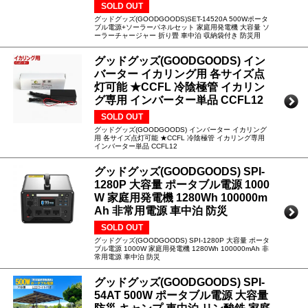
SOLD OUT
グッドグッズ(GOODGOODS)SET-14520A 500Wポータ
ブル電源+ソーラーパネルセット 家庭用発電機 大容量 ソ
ーラーチャージャー 折り畳 車中泊 収納袋付き 防災用
グッドグッズ(GOODGOODS) イン
バーター イカリング用 各サイズ点
灯可能 ★CCFL 冷陰極管 イカリン
グ専用 インバーター単品 CCFL12
SOLD OUT
グッドグッズ(GOODGOODS) インバーター イカリング
用 各サイズ点灯可能 ★CCFL 冷陰極管 イカリング専用
インバーター単品 CCFL12
グッドグッズ(GOODGOODS) SPI-
1280P 大容量 ポータブル電源 1000
W 家庭用発電機 1280Wh 100000m
Ah 非常用電源 車中泊 防災
SOLD OUT
グッドグッズ(GOODGOODS) SPI-1280P 大容量 ポータ
ブル電源 1000W 家庭用発電機 1280Wh 100000mAh 非
常用電源 車中泊 防災
グッドグッズ(GOODGOODS) SPI-
54AT 500W ポータブル電源 大容量