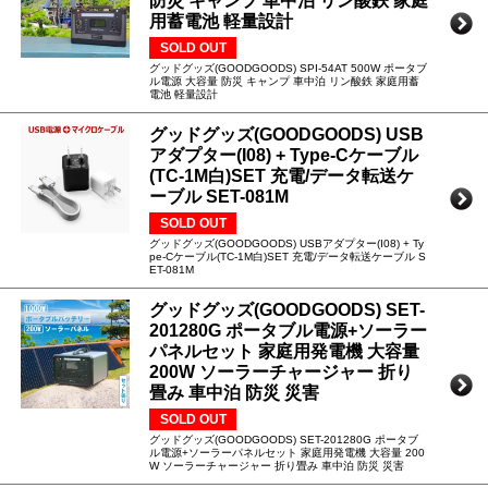
防災 キャンプ 車中泊 リン酸鉄 家庭
用蓄電池 軽量設計
SOLD OUT
グッドグッズ(GOODGOODS) SPI-54AT 500W ポータブ
ル電源 大容量 防災 キャンプ 車中泊 リン酸鉄 家庭用蓄
電池 軽量設計
グッドグッズ(GOODGOODS) USB
アダプター(I08) + Type-Cケーブル
(TC-1M白)SET 充電/データ転送ケ
ーブル SET-081M
SOLD OUT
グッドグッズ(GOODGOODS) USBアダプター(I08) + Ty
pe-Cケーブル(TC-1M白)SET 充電/データ転送ケーブル S
ET-081M
グッドグッズ(GOODGOODS) SET-
201280G ポータブル電源+ソーラー
パネルセット 家庭用発電機 大容量
200W ソーラーチャージャー 折り
畳み 車中泊 防災 災害
SOLD OUT
グッドグッズ(GOODGOODS) SET-201280G ポータブ
ル電源+ソーラーパネルセット 家庭用発電機 大容量 200
W ソーラーチャージャー 折り畳み 車中泊 防災 災害