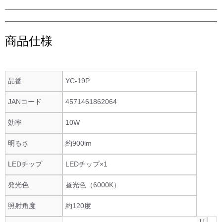
商品仕様
品番
YC-19P
JANコード
4571461862064
効率
10W
明るさ
約900lm
LEDチップ
LEDチップ×1
発光色
昼光色（6000K）
照射角度
約120度
U