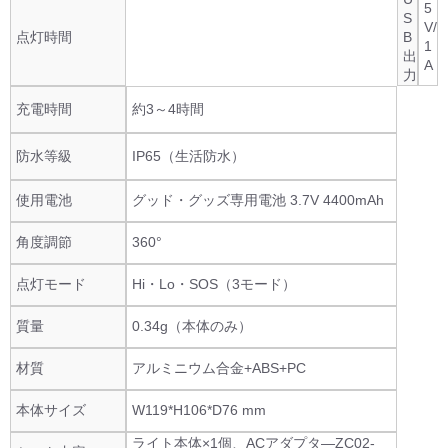
5
S
V/
点灯時間
B
1
出
A
力
充電時間
約3～4時間
防水等級
IP65（生活防水）
使用電池
グッド・グッズ専用電池 3.7V 4400mAh
角度調節
360°
点灯モード
Hi・Lo・SOS（3モード）
質量
0.34g（本体のみ）
材質
アルミニウム合金+ABS+PC
本体サイズ
W119*H106*D76 mm
ライト本体×1個、ACアダプタ―ZC02-