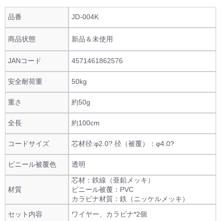
品番
JD-004K
商品状態
新品＆未使用
JANコード
4571461862576
安全耐荷重
50kg
重さ
約50g
全長
約100cm
コードサイズ
芯材径:φ2.0? 径（被覆）：φ4.0?
ビニール被覆色
透明
芯材：鉄線（亜鉛メッキ）
材質
ビニール被覆：PVC
カラビナ材質：鉄（ニッケルメッキ）
セット内容
ワイヤー、カラビナ*2個