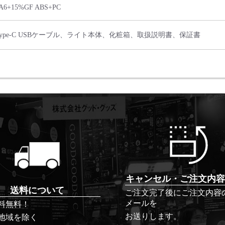
A6+15%GF ABS+PC
Type-C USBケーブル、ライト本体、化粧箱、取扱説明書、保証書
キャンセル・ご注文内容
送料について
ご注文完了後にご注文内容
メールを
料無料！
お送りします。
地域を除く