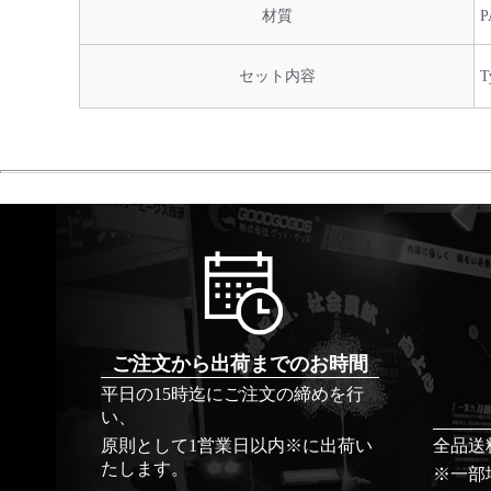
材質
P
セット内容
ご注文から出荷までのお時間
平日の15時迄にご注文の締めを行
い、
原則として1営業日以内※に出荷い
全品送
たします。
※一部