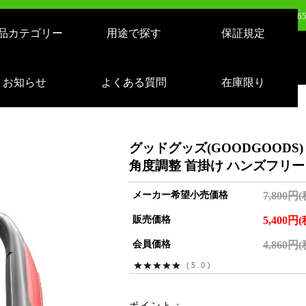
売：LEDサーチライト 充電式 10000lm 1500m遠距離照射 スタンドつき IP65 
品カテゴリー
用途で探す
保証規定
日（月）新発売：逆富士形 40W形/24W切り替え 4800lm 天井照明 LD-24-40
日（火）新発売：500W LEDバルーンライト AirGlowエアグロウ EVO KT-BL5
お知らせ
よくある質問
在庫限り
日（火）新発売：320W LEDバルーンライト AirGlowエアグロウ EVO KT-BL3
グッドグッズ(GOODGOODS)
角度調整 首掛け ハンズフリー 
メーカー希望小売価格
7,800円
販売価格
5,400円
会員価格
4,860円
ポイント：