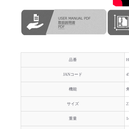
品番
H
JANコード
4
機能
サイズ
2
重量
1