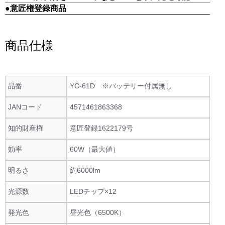
●意匠権登録商品
商品仕様
品番
YC-61D ※バッテリー付属無し
JANコード
4571461863368
知的財産権
意匠登録1622179号
効率
60W（最大値）
明るさ
約6000lm
光源数
LEDチップ×12
発光色
昼光色（6500K）