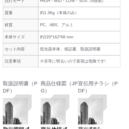
点灯モード
HIGH・MID・LOW・SOS（4段階）
質量
約1.3Kg（本体のみ）
材質
PC、ABS、アルミ
本体サイズ
約220*162*68 mm
セット内容
投光器本体、保証書、取扱説明書
注意事項
※非常に明るいので直視は危険です!
取扱説明書（P
商品仕様図（JP
宣伝用チラシ（P
DF）
G）
DF）