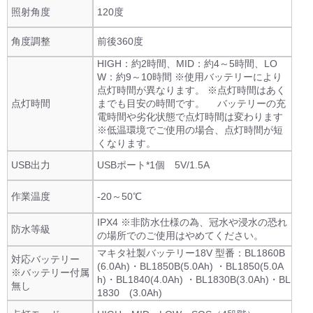
照射角度
120度
角度調整
前後360度
HIGH：約2時間、MID：約4～5時間、LO
W：約9～10時間 ※使用バッテリーにより
点灯時間が異なります。 ※点灯時間はあく
点灯時間
までも目安の時間です。 バッテリーの充
電時間や劣化状態で点灯時間は変わります
※低温環境でご使用の場合、点灯時間が短
くなります。
USB出力
USBポート*1個 5V/1.5A
作業温度
-20～50℃
IPX4 ※非防水仕様の為、冠水や浸水の恐れ
防水等級
の場所でのご使用はやめてください。
マキタ社製バッテリー18V 型番：BL1860B
対応バッテリー
(6.0Ah)・BL1850B(5.0Ah) ・BL1850(5.0A
※バッテリー付属
h)・BL1840(4.0Ah) ・BL1830B(3.0Ah)・BL
無し
1830 (3.0Ah)