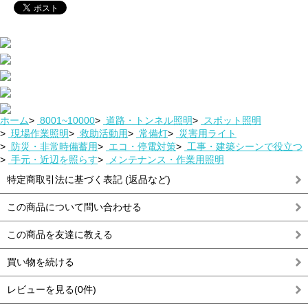
ホーム
>
8001~10000
>
道路・トンネル照明
>
スポット照明
>
現場作業照明
>
救助活動用
>
常備灯
>
災害用ライト
>
防災・非常時備蓄用
>
エコ・停電対策
>
工事・建築シーンで役立つ
>
手元・近辺を照らす
>
メンテナンス・作業用照明
特定商取引法に基づく表記 (返品など)
この商品について問い合わせる
この商品を友達に教える
買い物を続ける
レビューを見る(0件)