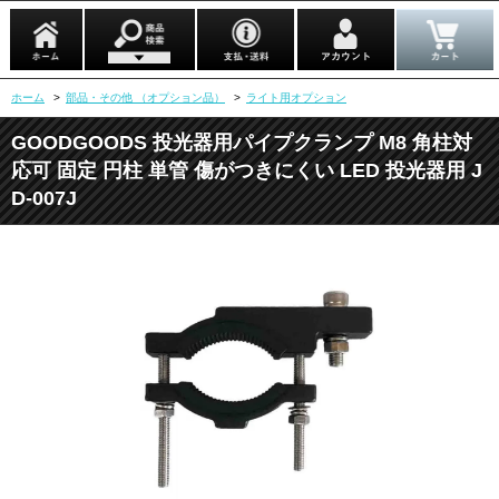
ホーム
>
部品・その他 （オプション品）
>
ライト用オプション
GOODGOODS 投光器用パイプクランプ M8 角柱対
応可 固定 円柱 単管 傷がつきにくい LED 投光器用 J
D-007J