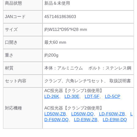
商品状態
新品＆未使用
JANコード
4571461863603
サイズ
約W112*D95*H28 mm
口開き
最大60 mm
重さ
約200g
材質
本体：アルミニウム ボルト：ステンレス鋼
セット内容
クランプ、六角レンチ*1セット、 取扱説明書
AC投光器【クランプ1個使用】
LD-26K
、
LD-30E
、
LDT-5F
、
LD-5CP
対応機種
AC投光器【クランプ2個使用】
LD50W-ZB
、
LD50W-DQ
、
LD-F60W-ZB
、
L
D-F60W-DQ
、
LD-E9W-ZB
、
LD-E9W-DQ