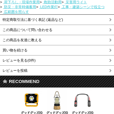
>
荷下ろし・現場作業用
>
救助活動用
>
災害用ライト
>
防災・非常時備蓄用
>
LED作業灯
>
工事・建築シーンで役立つ
>
広範囲を照らす
特定商取引法に基づく表記 (返品など)
この商品について問い合わせる
この商品を友達に教える
買い物を続ける
レビューを見る(0件)
レビューを投稿
RECOMMEND
グッドグッズ(G
グッドグッズ(G
グッドグッズ(G
グッドグッズ