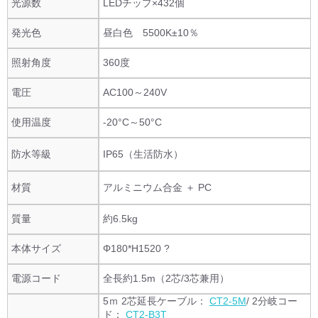
光源数
LEDチップ×432個
発光色
昼白色 5500K±10％
照射角度
360度
電圧
AC100～240V
使用温度
-20°C～50°C
防水等級
IP65（生活防水）
材質
アルミニウム合金 ＋ PC
質量
約6.5kg
本体サイズ
Φ180*H1520 ?
電源コード
全長約1.5m（2芯/3芯兼用）
5ｍ 2芯延長ケーブル：
CT2-5M
/ 2分岐コー
ド：
CT2-B3T