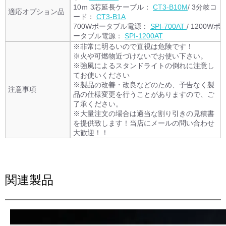
10ｍ 3芯延長ケーブル：
CT3-B10M
/ 3分岐コ
適応オプション品
ード：
CT3-B1A
700Wポータブル電源：
SPI-700AT
/ 1200Wポ
ータブル電源：
SPI-1200AT
※非常に明るいので直視は危険です！
※火や可燃物近づけないでお使い下さい。
※強風によるスタンドライトの倒れに注意し
てお使いください
※製品の改善・改良などのため、予告なく製
注意事項
品の仕様変更を行うことがありますので、ご
了承ください。
※大量注文の場合は適当な割り引きの見積書
を提供致します！当店にメールの問い合わせ
大歓迎！！
関連製品