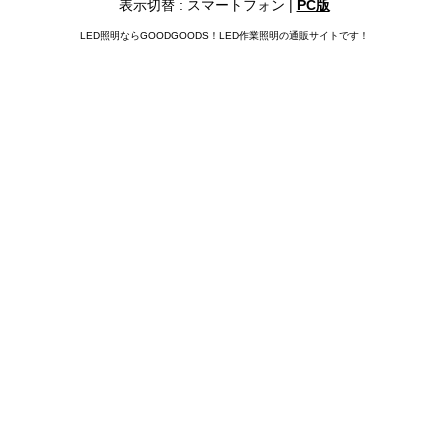
表示切替 : スマートフォン |
PC版
LED照明ならGOODGOODS！LED作業照明の通販サイトです！