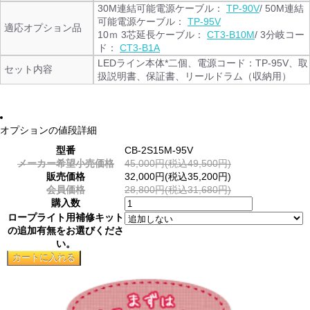
30M連結可能電源ケーブル：
TP-90V
/ 50M連結
可能電源ケーブル：
TP-95V
適応オプション品
10ｍ 3芯延長ケーブル：
CT3-B10M
/ 3分岐コー
ド：
CT3-B1A
LEDライン本体*二個、電源コード：TP-95V、取
セット内容
扱説明書、保証書、リールドラム（収納用）
オプションの値段詳細
型番
CB-2S15M-95V
メーカー希望小売価格
45,000円(税込49,500円)
販売価格
32,000円(税込35,200円)
会員価格
28,800円(税込31,680円)
購入数
ロープライト用補修キット
の追加有無をお選びくださ
い。