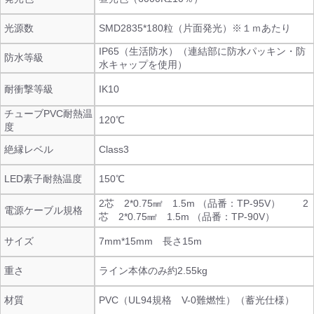
光源数
SMD2835*180粒（片面発光）※１ｍあたり
IP65（生活防水）（連結部に防水パッキン・防
防水等級
水キャップを使用）
耐衝撃等級
IK10
チューブPVC耐熱温
120℃
度
絶縁レベル
Class3
LED素子耐熱温度
150℃
2芯 2*0.75㎟ 1.5m （品番：TP-95V） 2
電源ケーブル規格
芯 2*0.75㎟ 1.5m （品番：TP-90V）
サイズ
7mm*15mm 長さ15m
重さ
ライン本体のみ約2.55kg
材質
PVC（UL94規格 V-0難燃性）（蓄光仕様）