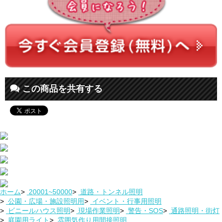
この商品を共有する
ホーム
>
20001~50000
>
道路・トンネル照明
>
公園・広場・施設照明用
>
イベント・行事用照明
>
ビニールハウス照明
>
現場作業照明
>
警告・SOS
>
通路照明・街灯
>
庭園用ライト
>
雰囲気作り用間接照明