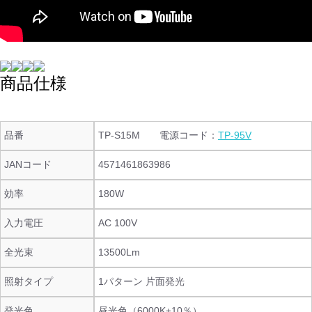
商品仕様
品番
TP-S15M 電源コード：
TP-95V
JANコード
4571461863986
効率
180W
入力電圧
AC 100V
全光束
13500Lm
照射タイプ
1パターン 片面発光
発光色
昼光色（6000K±10％）