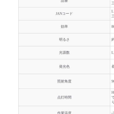
品番
三
L
JANコード
三
効率
明るさ
約
光源数
L
発光色
照射角度
9
点灯時間
作業温度
-