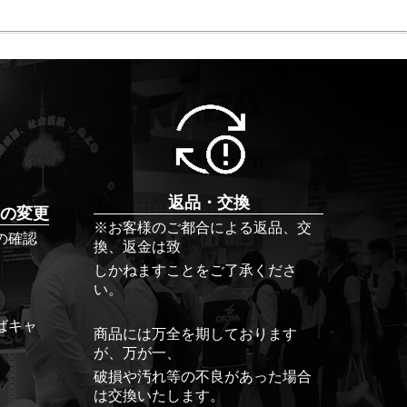
返品・交換
の変更
※お客様のご都合による返品、交
の確認
換、返金は致
しかねますことをご了承くださ
い。
ばキャ
商品には万全を期しております
が、万が一、
破損や汚れ等の不良があった場合
は交換いたします。