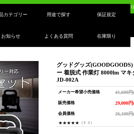
日（火）新発売：320W LEDバルーンライト AirGlowエアグロウ EVO KT-BL3
品カテゴリー
用途で探す
保証規定
売：LEDサーチライト 充電式 10000lm 1500m遠距離照射 スタンドつき IP65 
日（月）新発売：逆富士形 40W形/24W切り替え 4800lm 天井照明 LD-24-40
お知らせ
よくある質問
在庫限り
日（火）新発売：500W LEDバルーンライト AirGlowエアグロウ EVO KT-BL5
グッドグッズ(GOODGOODS)
ー 着脱式 作業灯 8000lm マキ
JD-002A
メーカー希望小売価格
41,600円
販売価格
29,000円
会員価格
26,100円