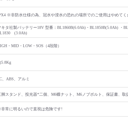
IPX4 ※非防水仕様の為、冠水や浸水の恐れの場所でのご使用はやめてく
キタ社製バッテリー18V 型番：BL1860B(6.0Ah)・BL1850B(5.0Ah) ・BL1850
L1830 (3.0Ah)
HIGH・MID・LOW・SOS（4段階）
5.8Kg
PC、ABS、アルミ
三脚スタンド、投光器*二個、M6蝶ナット、M6ノブボルト、保証書、取
※非常に明るいので直視は危険です!