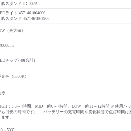
脚スタンド:JD-002A
EDライト:4571461864006
脚スタンド:4571461861906
80W（最大値）
8000lm
EDチップ×40(合計)
昼光色（6500K）
0度
HIGH：3.5～4時間、MID：約6～7時間、LOW：約11～12時間 ※
でも目安の時間です。 バッテリーの充電時間や劣化状態で点灯時間は
ります。
20～50℃