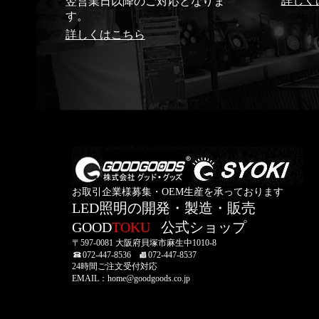
詳しく
翌営業日以降のご対応となりま
す。
詳しくはこちら
お取引企業様募集・OEM生産を承っております
LED照明の開発・製造・販売
GOOD
TOKU
公式ショップ
〒597-0081 大阪府貝塚市麻生中1010-8
072-447-8536
072-447-8537
24時間ご注文受付対応
EMAIL：home@goodgoods.co.jp