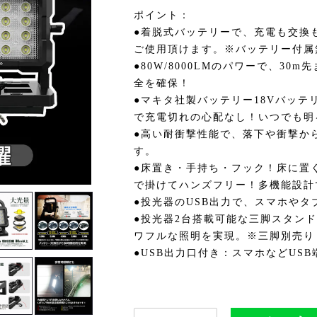
ポイント：
●着脱式バッテリーで、充電も交換
ご使用頂けます。※バッテリー付属
●80W/8000LMのパワーで、3
全を確保！
●マキタ社製バッテリー18Vバッテ
で充電切れの心配なし！いつでも明
●高い耐衝撃性能で、落下や衝撃か
す。
●床置き・手持ち・フック！床に置
で掛けてハンズフリー！多機能設計
●投光器のUSB出力で、スマホや
●投光器2台搭載可能な三脚スタン
ワフルな照明を実現。※三脚別売り
●USB出力口付き：スマホなどUS