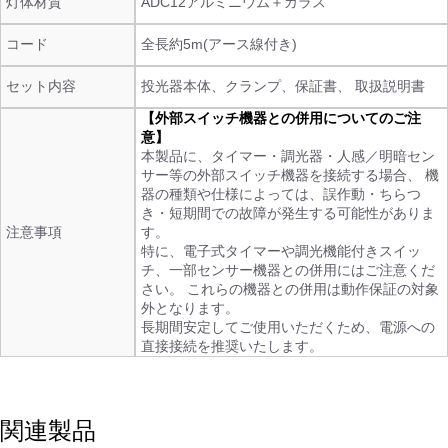
灯体材質
ADC12アルミニウム＋ガラス
コード
全長約5m(アース線付き)
セット内容
投光器本体、クランプ、保証書、 取扱説明書
【外部スイッチ機器との併用についてのご注
意】
本製品に、タイマー・調光器・人感／明暗セン
サー等の外部スイッチ機器を接続する場合、 機
器の種類や仕様によっては、誤作動・ちらつ
き・短期間での故障が発生する可能性がありま
注意事項
す。
特に、電子式タイマーや調光機能付きスイッ
チ、一部センサー機器との併用にはご注意くだ
さい。 これらの機器との併用は動作保証の対象
外となります。
長期間安定してご使用いただくため、電源への
直接接続を推奨いたします。
関連製品