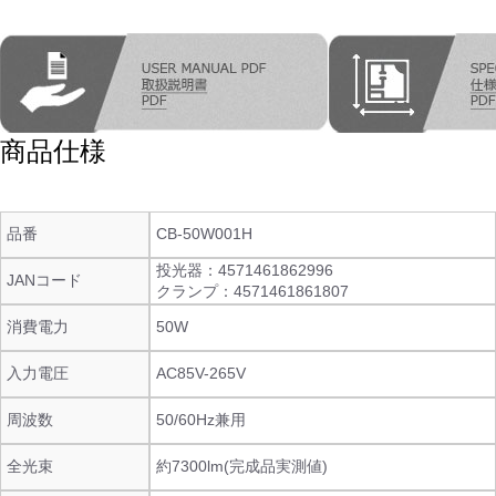
商品仕様
品番
CB-50W001H
投光器：4571461862996
JANコード
クランプ：4571461861807
消費電力
50W
入力電圧
AC85V-265V
周波数
50/60Hz兼用
全光束
約7300lm(完成品実測値)