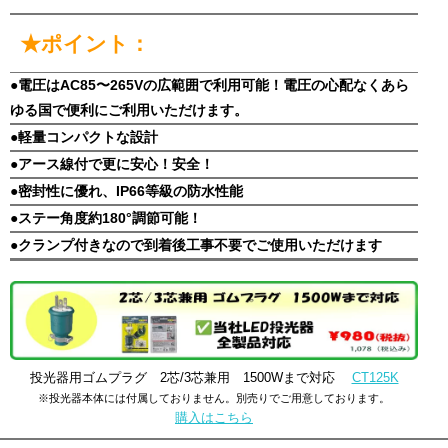
★ポイント：
●電圧はAC85〜265Vの広範囲で利用可能！電圧の心配なくあら
ゆる国で便利にご利用いただけます。
●軽量コンパクトな設計
●アース線付で更に安心！安全！
●密封性に優れ、IP66等級の防水性能
●ステー角度約180°調節可能！
●クランプ付きなので到着後工事不要でご使用いただけます
投光器用ゴムプラグ 2芯/3芯兼用 1500Wまで対応
CT125K
※投光器本体には付属しておりません。別売りでご用意しております。
購入はこちら