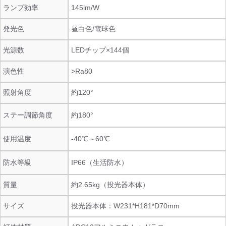
ランプ効率
145lm/W
発光色
昼白色/電球色
光源数
LEDチップ×144個
演色性
>Ra80
照射角度
約120°
ステー調節角度
約180°
使用温度
-40℃～60℃
防水等級
IP66（生活防水）
質量
約2.65kg（投光器本体）
サイズ
投光器本体：W231*H181*D70mm