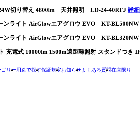
W切り替え 4800lm 天井照明 LD-24-40RFJ
詳細
ンライト AirGlowエアグロウ EVO KT-BL500N
ンライト AirGlowエアグロウ EVO KT-BL320N
電式 10000lm 1500m遠距離照射 スタンドつき IP65
テゴリー
用途で探す
保証規定
お知らせ
よくある質問
在庫限り