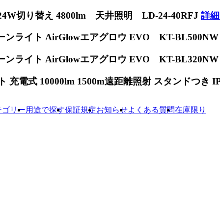
W切り替え 4800lm 天井照明 LD-24-40RFJ
詳細
ンライト AirGlowエアグロウ EVO KT-BL500N
ンライト AirGlowエアグロウ EVO KT-BL320N
電式 10000lm 1500m遠距離照射 スタンドつき IP65
テゴリー
用途で探す
保証規定
お知らせ
よくある質問
在庫限り