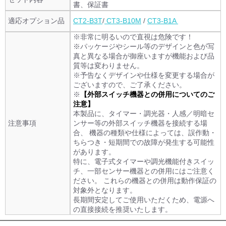
書、保証書
適応オプション品
CT2-B3T
/
CT3-B10M
/
CT3-B1A
※非常に明るいので直視は危険です！
※パッケージやシール等のデザインと色が写
真と異なる場合が御座いますが機能および品
質等は変わりません。
※予告なくデザインや仕様を変更する場合が
ございますので、ご了承ください。
※
【外部スイッチ機器との併用についてのご
注意】
本製品に、タイマー・調光器・人感／明暗セ
注意事項
ンサー等の外部スイッチ機器を接続する場
合、 機器の種類や仕様によっては、誤作動・
ちらつき・短期間での故障が発生する可能性
があります。
特に、電子式タイマーや調光機能付きスイッ
チ、一部センサー機器との併用にはご注意く
ださい。 これらの機器との併用は動作保証の
対象外となります。
長期間安定してご使用いただくため、電源へ
の直接接続を推奨いたします。