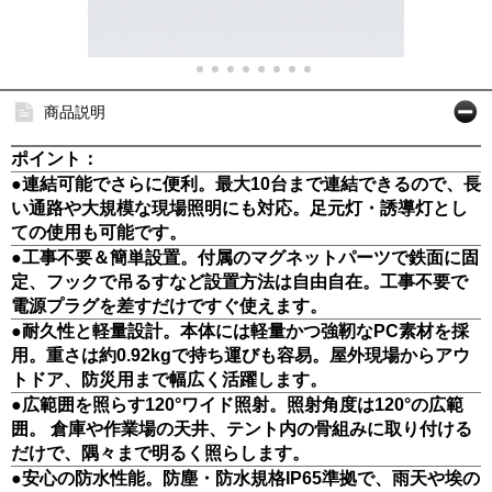
商品説明
ポイント：
●連結可能でさらに便利。最大10台まで連結できるので、長
い通路や大規模な現場照明にも対応。足元灯・誘導灯とし
ての使用も可能です。
●工事不要＆簡単設置。付属のマグネットパーツで鉄面に固
定、フックで吊るすなど設置方法は自由自在。工事不要で
電源プラグを差すだけですぐ使えます。
●耐久性と軽量設計。本体には軽量かつ強靭なPC素材を採
用。重さは約0.92kgで持ち運びも容易。屋外現場からアウ
トドア、防災用まで幅広く活躍します。
●広範囲を照らす120°ワイド照射。照射角度は120°の広範
囲。 倉庫や作業場の天井、テント内の骨組みに取り付ける
だけで、隅々まで明るく照らします。
●安心の防水性能。防塵・防水規格IP65準拠で、雨天や埃の