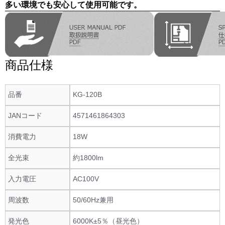
多い環境でも安心して使用可能です。
商品仕様
品番
KG-120B
JANコード
4571461864303
消費電力
18W
全光束
約1800lm
入力電圧
AC100V
周波数
50/60Hz兼用
発光色
6000K±5％（昼光色）