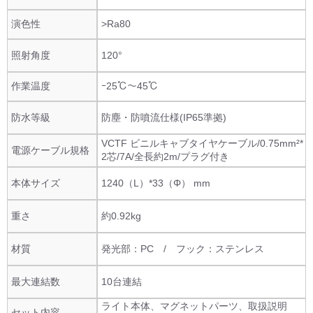
演色性
>Ra80
照射角度
120°
作業温度
ｰ25℃～45℃
防水等級
防塵・防噴流仕様(IP65準拠)
VCTF ビニルキャブタイヤケーブル/0.75mm²*
電源ケーブル規格
2芯/7A/全長約2m/プラグ付き
本体サイズ
1240（L）*33（Φ） mm
重さ
約0.92kg
材質
発光部：PC / フック：ステンレス
最大連結数
10台連結
ライト本体、マグネットパーツ、取扱説明
セット内容