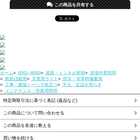
この商品を共有する
ホーム
>
5001~8000
>
道路・トンネル照明
>
現場作業照明
>
救助活動用
>
災害用ライト
>
防災・非常時備蓄用
>
工事・建築シーンで役立つ
>
手元・近辺を照らす
>
メンテナンス・作業用照明
特定商取引法に基づく表記 (返品など)
この商品について問い合わせる
この商品を友達に教える
買い物を続ける