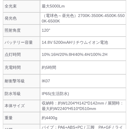
全光束
最大5000Lm
（電球色～昼光色）2700K-3500K-4500K-550
発光色
0K-6500K
照射角度
120°
バッテリー容量
14.8V 5200mAHリチウムイオン電池
点灯時間
10%:16H/20%:8H/40%:4H/100%:2H
充電時間
約5時間
耐衝撃等級
IK07
防水等級
IP65(生活防水)
収納時：約W1204*H142*D142mm / 展開時：
本体サイズ
最大約W2240*H510*D510mm
重量
約4400g
パイプ：PA6+ABS+PC / 三脚 PA+GF / ライ