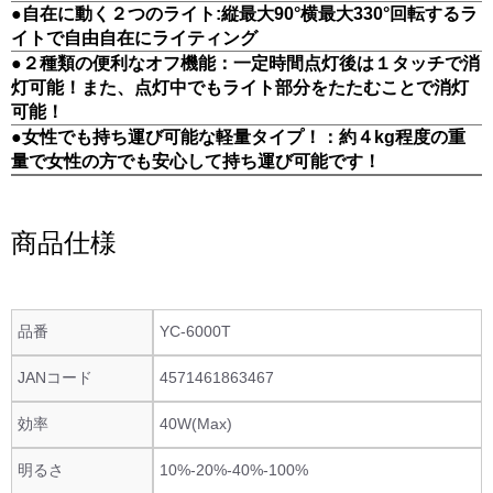
●自在に動く２つのライト:縦最大90°横最大330°回転するラ
イトで自由自在にライティング
●２種類の便利なオフ機能：一定時間点灯後は１タッチで消
灯可能！また、点灯中でもライト部分をたたむことで消灯
可能！
●女性でも持ち運び可能な軽量タイプ！：約４kg程度の重
量で女性の方でも安心して持ち運び可能です！
商品仕様
品番
YC-6000T
JANコード
4571461863467
効率
40W(Max)
明るさ
10%-20%-40%-100%