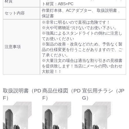
材質
ト材質：ABS+PC
作業灯本体、ACアダプター、 取扱説明書 、
セット内容
保証書
※非常に明るいので直視は危険です！
※火や可燃物近づけないでお使い下さい。
※強風によるスタンドライトの倒れに注意し
てお使いください
※製品の改善・改良などのため、予告なく製
注意事項
品の仕様変更を行うことがありますので、ご
了承ください。
※大量注文の場合は適当な割り引きの見積書
を提供致します！当店にメールの問い合わせ
大歓迎！！
取扱説明書（PD
商品仕様図（PD
宣伝用チラシ（JP
F）
F）
G）