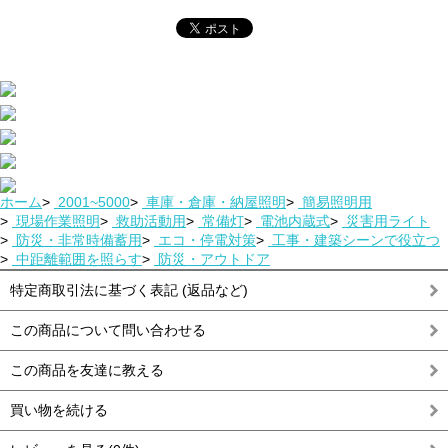
ホーム
>
2001~5000
>
車庫・倉庫・納屋照明
>
簡易照明用
>
現場作業照明
>
救助活動用
>
常備灯
>
電池内蔵式
>
災害用ライト
>
防災・非常時備蓄用
>
エコ・停電対策
>
工事・建築シーンで役立つ
>
中距離範囲を照らす
>
防災・アウトドア
特定商取引法に基づく表記 (返品など)
この商品について問い合わせる
この商品を友達に教える
買い物を続ける