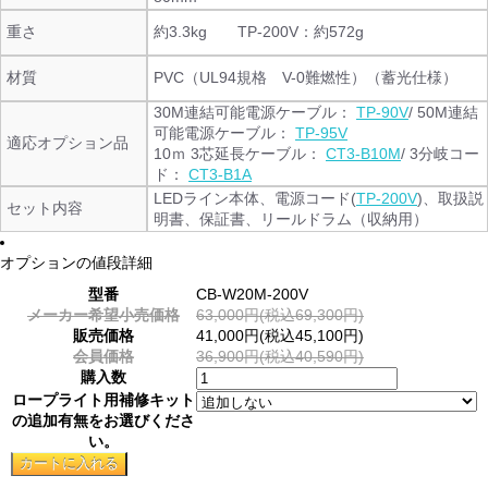
重さ
約3.3kg TP-200V：約572g
材質
PVC（UL94規格 V-0難燃性）（蓄光仕様）
30M連結可能電源ケーブル：
TP-90V
/ 50M連結
可能電源ケーブル：
TP-95V
適応オプション品
10ｍ 3芯延長ケーブル：
CT3-B10M
/ 3分岐コー
ド：
CT3-B1A
LEDライン本体、電源コード(
TP-200V
)、取扱説
セット内容
明書、保証書、リールドラム（収納用）
オプションの値段詳細
型番
CB-W20M-200V
メーカー希望小売価格
63,000円(税込69,300円)
販売価格
41,000円(税込45,100円)
会員価格
36,900円(税込40,590円)
購入数
ロープライト用補修キット
の追加有無をお選びくださ
い。