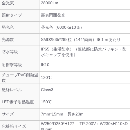
全光束
28000Lm
照射タイプ
裏表両面発光
発光色
昼光色（6000K±10％）
光源数
SMD2835*288粒（144*両面）※１ｍあたり
IP65（生活防水）（連結部に防水パッキン・防
防水等級
水キャップを使用）
耐衝撃等級
IK10
チューブPVC耐熱温
120℃
度
絶縁レベル
Class3
LED素子耐熱温度
150℃
サイズ
7mm*15mm 長さ20m
W250*D250*H127 TP-200V：W230×H110×D
化粧箱サイズ
80mm