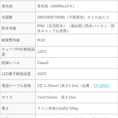
発光色
昼光色（6000K±10％）
光源数
SMD2835*180粒（片面発光）※１ｍあたり
IP65（生活防水）（連結部に防水パッキン・防
防水等級
水キャップを使用）
耐衝撃等級
IK10
チューブPVC耐熱温
120℃
度
絶縁レベル
Class3
LED素子耐熱温度
150℃
電源ケーブル規格
2芯 1.25mm² (長さ1.5m)（品番：
TP-200V
）
サイズ
7mm*15mm 長さ15m
重さ
ライン本体のみ約2.55kg