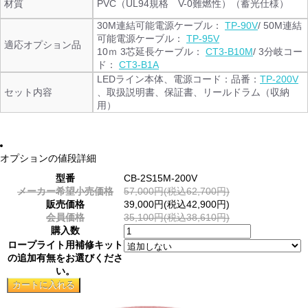
材質
PVC（UL94規格 V-0難燃性）（蓄光仕様）
30M連結可能電源ケーブル：
TP-90V
/ 50M連結
可能電源ケーブル：
TP-95V
適応オプション品
10ｍ 3芯延長ケーブル：
CT3-B10M
/ 3分岐コー
ド：
CT3-B1A
LEDライン本体、電源コード：品番：
TP-200V
セット内容
、取扱説明書、保証書、リールドラム（収納
用）
オプションの値段詳細
型番
CB-2S15M-200V
メーカー希望小売価格
57,000円(税込62,700円)
販売価格
39,000円(税込42,900円)
会員価格
35,100円(税込38,610円)
購入数
ロープライト用補修キット
の追加有無をお選びくださ
い。