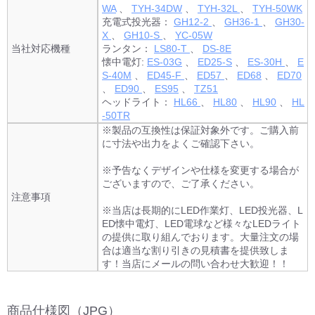
WA
、
TYH-34DW
、
TYH-32L
、
TYH-50WK
充電式投光器：
GH12-2
、
GH36-1
、
GH30-
X
、
GH10-S
、
YC-05W
当社対応機種
ランタン：
LS80-T
、
DS-8E
懐中電灯:
ES-03G
、
ED25-S
、
ES-30H
、
E
S-40M
、
ED45-F
、
ED57
、
ED68
、
ED70
、
ED90
、
ES95
、
TZ51
ヘッドライト：
HL66
、
HL80
、
HL90
、
HL
-50TR
※製品の互換性は保証対象外です。ご購入前
に寸法や出力をよくご確認下さい。
※予告なくデザインや仕様を変更する場合が
ございますので、ご了承ください。
注意事項
※当店は長期的にLED作業灯、LED投光器、L
ED懐中電灯、LED電球など様々なLEDライト
の提供に取り組んでおります。大量注文の場
合は適当な割り引きの見積書を提供致しま
す！当店にメールの問い合わせ大歓迎！！
商品仕様図（JPG）