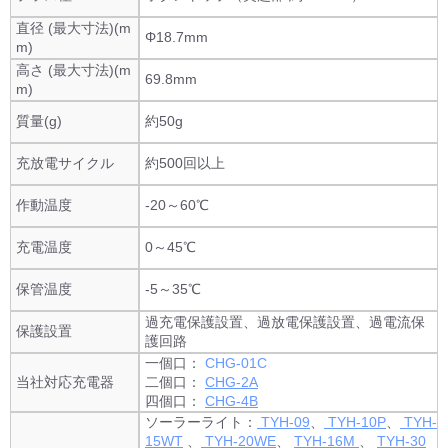
直径 (最大寸法)(m
Φ18.7mm
m)
高さ (最大寸法)(m
69.8mm
m)
質量(g)
約50g
充放電サイクル
約500回以上
作動温度
-20～60℃
充電温度
0～45℃
保管温度
-5～35℃
過充電保護設置、過放電保護設置、過電流保
保護設置
護回路
一個口：
CHG-01C
当社対応充電器
二個口：
CHG-2A
四個口：
CHG-4B
ソーラーライト：
TYH-09
、
TYH-10P
、
TYH-
15WT
、
TYH-20WE
、
TYH-16M
、
TYH-30