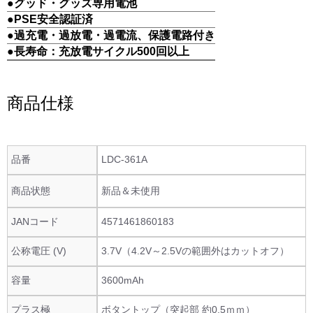
●グッド・グッズ専用電池
●PSE安全認証済
●過充電・過放電・過電流、保護電路付き
●長寿命：充放電サイクル500回以上
商品仕様
品番
LDC-361A
商品状態
新品＆未使用
JANコード
4571461860183
公称電圧 (V)
3.7V（4.2V～2.5Vの範囲外はカットオフ）
容量
3600mAh
プラス極
ボタントップ（突起部 約0.5ｍｍ）