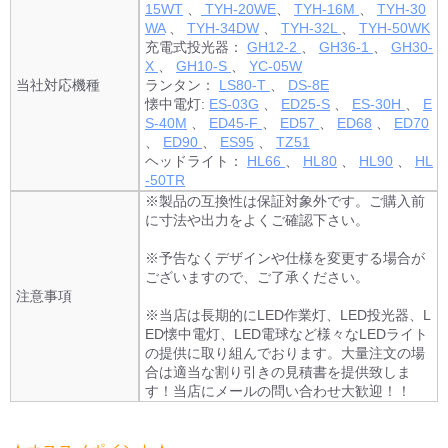
15WT
、
TYH-20WE
、
TYH-16M
、
TYH-30
WA
、
TYH-34DW
、
TYH-32L
、
TYH-50WK
充電式投光器：
GH12-2
、
GH36-1
、
GH30-
X
、
GH10-S
、
YC-05W
当社対応機種
ランタン：
LS80-T
、
DS-8E
懐中電灯:
ES-03G
、
ED25-S
、
ES-30H
、
E
S-40M
、
ED45-F
、
ED57
、
ED68
、
ED70
、
ED90
、
ES95
、
TZ51
ヘッドライト：
HL66
、
HL80
、
HL90
、
HL
-50TR
※製品の互換性は保証対象外です。ご購入前
に寸法や出力をよくご確認下さい。
※予告なくデザインや仕様を変更する場合が
ございますので、ご了承ください。
注意事項
※当店は長期的にLED作業灯、LED投光器、L
ED懐中電灯、LED電球など様々なLEDライト
の提供に取り組んでおります。大量注文の場
合は適当な割り引きの見積書を提供致しま
す！当店にメールの問い合わせ大歓迎！！