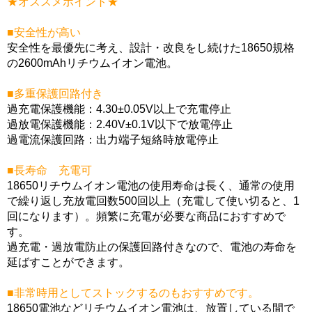
★オススメポイント★
■安全性が高い
安全性を最優先に考え、設計・改良をし続けた18650規格
の2600mAhリチウムイオン電池。
■多重保護回路付き
過充電保護機能：4.30±0.05V以上で充電停止
過放電保護機能：2.40V±0.1V以下で放電停止
過電流保護回路：出力端子短絡時放電停止
■長寿命 充電可
18650リチウムイオン電池の使用寿命は長く、通常の使用
で繰り返し充放電回数500回以上（充電して使い切ると、1
回になります）。頻繁に充電が必要な商品におすすめで
す。
過充電・過放電防止の保護回路付きなので、電池の寿命を
延ばすことができます。
■非常時用としてストックするのもおすすめです。
18650電池などリチウムイオン電池は、放置している間で