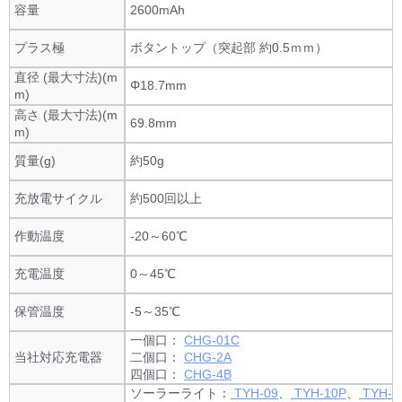
容量
2600mAh
プラス極
ボタントップ（突起部 約0.5ｍｍ）
直径 (最大寸法)(m
Φ18.7mm
m)
高さ (最大寸法)(m
69.8mm
m)
質量(g)
約50g
充放電サイクル
約500回以上
作動温度
-20～60℃
充電温度
0～45℃
保管温度
-5～35℃
一個口：
CHG-01C
当社対応充電器
二個口：
CHG-2A
四個口：
CHG-4B
ソーラーライト：
TYH-09
、
TYH-10P
、
TYH-