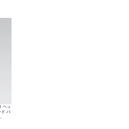
り ヘッ
ド バ
L