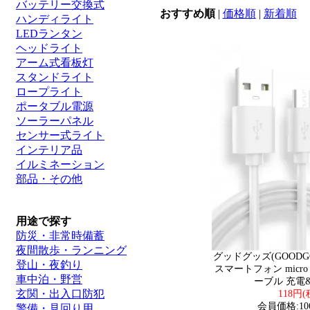
バッテリー交換式
おすすめ順
|
価格順
|
新着順
ハンディライト
LEDランタン
ヘッドライト
アーム式看板灯
スタンドライト
ロープライト
ポータブル電源
ソーラーパネル
センサー式ライト
インテリア品
イルミネーション
部品・その他
用途で探す
防災・非常時備蓄
夜間散歩・ランニング
グッドグッズ(GOODG
登山・夜釣り
スマートフォン micro 
車中泊・野営
ーブル 充電&
玄関・出入口防犯
118円(
会員価格:10
警備・見回り用