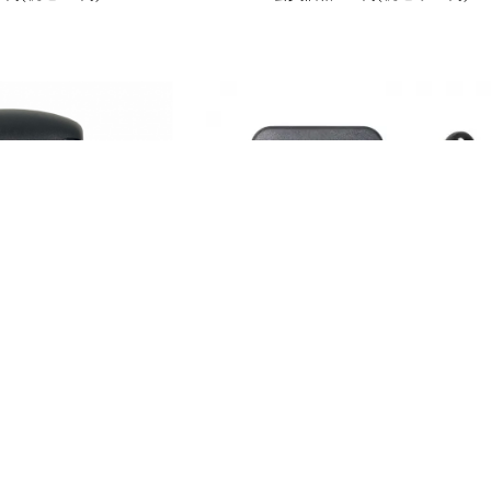
ODS) AC互換充電器 AC
グッドグッズ(GOODGOODS) ACアダプ
E安全認証 ED25-
電池用充電器 18650 リチウムイオン
/HL66/HL77/HL80/HL90 専
18650電池 2本独立充電可 過充電保護機
CHG-2A
 ZC35-D