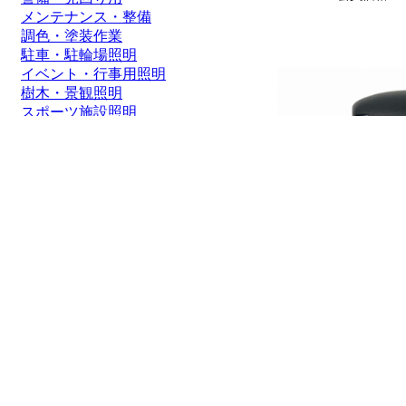
メンテナンス・整備
調色・塗装作業
駐車・駐輪場照明
イベント・行事用照明
樹木・景観照明
スポーツ施設照明
通路照明・街灯
船舶・ボート
価格帯
1～2000円
2,001～5,000円
5,001～8,000円
8,001～10,000円
10,001～20,000円
20,001～50,000円
50,001円～
グッドグッズ(GOODGO
アダプター PS
S/ED57/ED68/ES-40M
用充電器