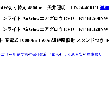
W切り替え 4800lm 天井照明 LD-24-40RFJ
詳細
ンライト AirGlowエアグロウ EVO KT-BL500N
ンライト AirGlowエアグロウ EVO KT-BL320N
電式 10000lm 1500m遠距離照射 スタンドつき IP65
テゴリー
用途で探す
保証規定
お知らせ
よくある質問
在庫限り