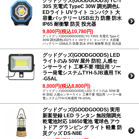
グッドグッズ(GOODGOODS) YC-T
30S 充電式 TypeC 30W 調光調色L
EDライト UVライト コンパクト 大
容量バッテリー USB出力 防塵 防水
IP65 耐衝撃 防災 投光器
9,800円(税込10,780円)
グッドグッズ(GOODGOODS) YC-T30S 充電式 Type-C
30W 調光調色LEDライト UVライト コンパクト 大容量
バッテリー USB出力 防塵 防水 IP65 耐衝撃 防災 投光器
グッドグッズ(GOODGOODS) LED
ライトのみ 50W 屋外 防犯 人感セ
ンサーライト 工事不要 増設用 ソー
ラー発電システムTYH-5JB適用 TK
-G5AL
8,000円(税込8,800円)
グッドグッズ(GOODGOODS) LED ライトのみ 50W 屋
外 防犯 人感センサーライト 工事不要 増設用 ソーラー発
電システムTYH-5JB適用 TK-G5AL
グッドグッズ(GOODGOODS) 実用
新案登録 LED ランタン 無段階調光
乾電池対応 18650電池 電球色 アウ
トドア グランピング ライト 軽量 防
災グッズ DS-N8E