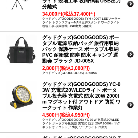
ライト 現場工事 夜間作業 USB出力
分離式
34,000円(税込37,400円)
グッドグッズ(GOODGOODS) TYH-4000T LEDソーラー
ライト トランスフォーMAN 三脚スタンド ワークライト
現場工事 夜間作業 USB出力 分離式
グッドグッズ(GOODGOODS) ポー
タブル電源 収納バッグ 旅行用収納
バック 保護ケース ポータブル収納
PVC 耐衝撃 防塵 防水 キャンプ 運
動会 ブラック JD-005X
2,800円(税込3,080円)
グッドグッズ(GOODGOODS) JD-005X
グッドグッズ(GOODGOODS) YC-0
3W 充電式20WLEDライト ポータ
ブル投光器 充電式 防水 20W 2000l
m マグネット付 アウトドア 防災 ワ
ークライト 作業灯
4,500円(税込4,950円)
グッドグッズ(GOODGOODS) YC-03W 充電式20WLED
ライト ポータブル投光器 充電式 防水 20W 2000lm マグ
ネット付 アウトドア 防災 ワークライト 作業灯