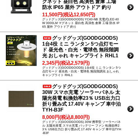
グネット 昼白色 高演色 倉庫 工場
防水 IP65 屋外 アウトドア 釣り
11,500円(税込12,650円)
グッドグッズ(GOODGOODS) YC40-NB 充電式LED 40
W 3000LM マグネット 昼白色 高演色 倉庫 工場 防水 IP
65 屋外 アウトドア 釣り
グッドグッズ(GOODGOODS)
1台4役 ミニ ランタン 5つ点灯モー
ド 昼光色・白光・電球色 無段階調
光 おしゃれ キャンプライト RHL1
2,345円(税込2,579円)
グッドグッズ(GOODGOODS) 1台4役 ミニ ランタン 5つ
点灯モード 昼光色・白光・電球色 無段階調光 おしゃれ
キャンプライト RHL1
グッドグッズ(GOODGOODS)
30W スマホ充電 ソーラーパネル 太
陽光発電 転換効率23％ USB出力口
折り畳み式 17.40V キャンプ 車中泊
TYH-B3F
8,000円(税込8,800円)
グッドグッズ(GOODGOODS) 30W 携帯型 ソーラーパネ
ル 太陽光発電 スマホ充電 バッテリー ファン 転換効率2
3％ USB出力口 折り畳み式 17.40V キャンプ 車中泊TYH
-B3F