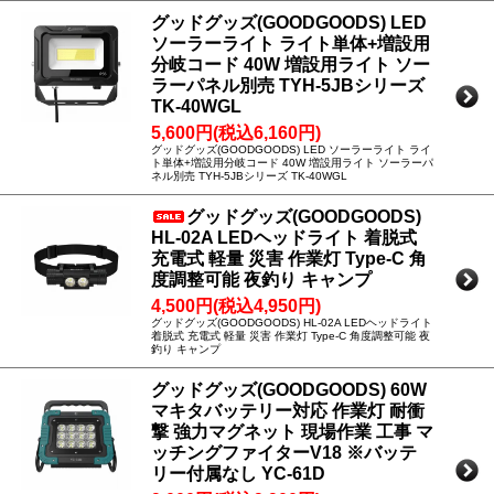
グッドグッズ(GOODGOODS) LED
ソーラーライト ライト単体+増設用
分岐コード 40W 増設用ライト ソー
ラーパネル別売 TYH-5JBシリーズ
TK-40WGL
5,600円(税込6,160円)
グッドグッズ(GOODGOODS) LED ソーラーライト ライ
ト単体+増設用分岐コード 40W 増設用ライト ソーラーパ
ネル別売 TYH-5JBシリーズ TK-40WGL
グッドグッズ(GOODGOODS)
HL-02A LEDヘッドライト 着脱式
充電式 軽量 災害 作業灯 Type-C 角
度調整可能 夜釣り キャンプ
4,500円(税込4,950円)
グッドグッズ(GOODGOODS) HL-02A LEDヘッドライト
着脱式 充電式 軽量 災害 作業灯 Type-C 角度調整可能 夜
釣り キャンプ
グッドグッズ(GOODGOODS) 60W
マキタバッテリー対応 作業灯 耐衝
撃 強力マグネット 現場作業 工事 マ
ッチングファイターV18 ※バッテ
リー付属なし YC-61D