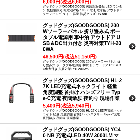
6,000円(税込6,600円)
グッドグッズ(GOODGOODS) 実用新案登録 LED ランタ
ン 無段階調光 乾電池対応 18650電池 電球色 アウトドア
グランピング ライト 軽量 防災グッズ DS-N8E
グッドグッズ(GOODGOODS) 200
Wソーラーパネル 折り畳み式 ポー
タブル電源用 車中泊 アウトドア U
SB＆DC出力付き 災害対策TYH-20
0WA
46,500円(税込51,150円)
グッドグッズ(GOODGOODS) 200Wソーラーパネル 折
り畳み式 ポータブル電源用 車中泊 アウトドア USB＆D
C出力付き 災害対策TYH-200WA
グッドグッズ(GOODGOODS) HL-2
7K LED充電式ネックライト 軽量
角度調整 首掛け ハンズフリー Typ
e-C充電 夜間散歩 夜釣り 現場作業
5,400円(税込5,940円)
グッドグッズ(GOODGOODS) HL-27K LED充電式ネック
ライト 軽量 角度調整 首掛け ハンズフリー Type-C充電
夜間散歩 夜釣り 現場作業
グッドグッズ(GOODGOODS) YC4
0-NB 充電式LED 40W 3000LM マ