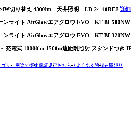
W切り替え 4800lm 天井照明 LD-24-40RFJ
詳細
ンライト AirGlowエアグロウ EVO KT-BL500N
ンライト AirGlowエアグロウ EVO KT-BL320N
電式 10000lm 1500m遠距離照射 スタンドつき IP65
テゴリー
用途で探す
保証規定
お知らせ
よくある質問
在庫限り