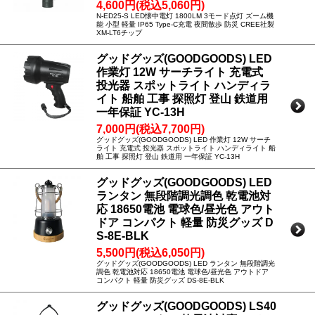
4,600円(税込5,060円)
N-ED25-S LED懐中電灯 1800LM 3モード点灯 ズーム機
能 小型 軽量 IP65 Type-C充電 夜間散歩 防災 CREE社製
XM-LT6チップ
グッドグッズ(GOODGOODS) LED
作業灯 12W サーチライト 充電式
投光器 スポットライト ハンディラ
イト 船舶 工事 探照灯 登山 鉄道用
一年保証 YC-13H
7,000円(税込7,700円)
グッドグッズ(GOODGOODS) LED 作業灯 12W サーチ
ライト 充電式 投光器 スポットライト ハンディライト 船
舶 工事 探照灯 登山 鉄道用 一年保証 YC-13H
グッドグッズ(GOODGOODS) LED
ランタン 無段階調光調色 乾電池対
応 18650電池 電球色/昼光色 アウト
ドア コンパクト 軽量 防災グッズ D
S-8E-BLK
5,500円(税込6,050円)
グッドグッズ(GOODGOODS) LED ランタン 無段階調光
調色 乾電池対応 18650電池 電球色/昼光色 アウトドア
コンパクト 軽量 防災グッズ DS-8E-BLK
グッドグッズ(GOODGOODS) LS40