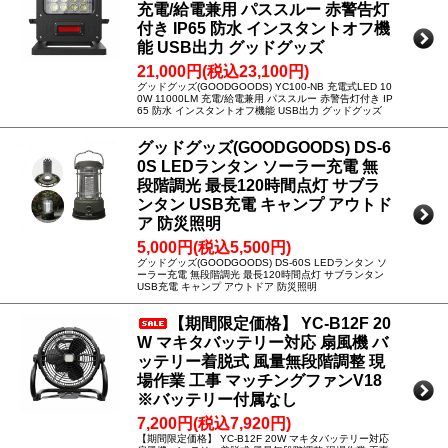
充電/給電兼用 パススルー 赤警告灯
付き IP65 防水 インスタントオフ機
能 USB出力 グッドグッズ
21,000円(税込23,100円)
グッドグッズ(GOODGOODS) YC100-NB 充電式LED 10
0W 11000LM 充電/給電兼用 パススルー 赤警告灯付き IP
65 防水 インスタントオフ機能 USB出力 グッドグッズ
グッドグッズ(GOODGOODS) DS-6
0S LEDランタン ソーラー充電 無
段階調光 最長120時間点灯 サブラ
ンタン USB充電 キャンプ アウトド
ア 防災照明
5,000円(税込5,500円)
グッドグッズ(GOODGOODS) DS-60S LEDランタン ソ
ーラー充電 無段階調光 最長120時間点灯 サブランタン
USB充電 キャンプ アウトドア 防災照明
【期間限定価格】 YC-B12F 20
W マキタバッテリー対応 扇風機 バ
ッテリー着脱式 風量無段階調整 現
場作業 工事 マッチングファンV18
※バッテリー付属なし
7,200円(税込7,920円)
【期間限定価格】 YC-B12F 20W マキタバッテリー対応