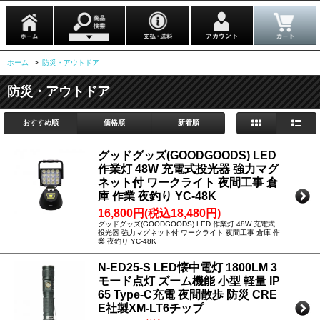
ホーム
>
防災・アウトドア
防災・アウトドア
おすすめ順
価格順
新着順
グッドグッズ(GOODGOODS) LED
作業灯 48W 充電式投光器 強力マグ
ネット付 ワークライト 夜間工事 倉
庫 作業 夜釣り YC-48K
16,800円(税込18,480円)
グッドグッズ(GOODGOODS) LED 作業灯 48W 充電式
投光器 強力マグネット付 ワークライト 夜間工事 倉庫 作
業 夜釣り YC-48K
N-ED25-S LED懐中電灯 1800LM 3
モード点灯 ズーム機能 小型 軽量 IP
65 Type-C充電 夜間散歩 防災 CRE
E社製XM-LT6チップ