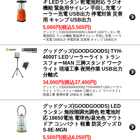
-F LEDランタン 乾電池対応 ラジオ
機能 緊急用サイレン 手回し充電 ソ
ーラー充電 USB出力 停電対策 災害
用 キャンプ USB出力
5,000円(税込5,500円)
グッドグッズ(GOODGOODS) LS40-F LEDランタン 乾
電池対応 ラジオ機能 緊急用サイレン 手回し充電 ソーラ
ー充電 USB出力 停電対策 災害用 キャンプ USB出力
グッドグッズ(GOODGOODS) TYH-
4000T LEDソーラーライト トラン
スフォーMAN 三脚スタンド ワーク
ライト 現場工事 夜間作業 USB出力
分離式
34,000円(税込37,400円)
グッドグッズ(GOODGOODS) TYH-4000T LEDソーラー
ライト トランスフォーMAN 三脚スタンド ワークライト
現場工事 夜間作業 USB出力 分離式
グッドグッズ(GOODGOODS) LED
ランタン 無段階調光調色 乾電池対
応 18650電池 電球色/昼光色 アウト
ドア コンパクト 軽量 防災グッズ D
S-8E-MGN
5,500円(税込6,050円)