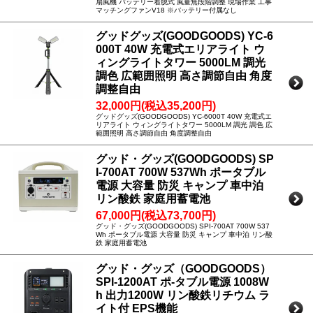
扇風機 バッテリー着脱式 風量無段階調整 現場作業 工事
マッチングファンV18 ※バッテリー付属なし
グッドグッズ(GOODGOODS) YC-6
000T 40W 充電式エリアライト ウ
ィングライトタワー 5000LM 調光
調色 広範囲照明 高さ調節自由 角度
調整自由
32,000円(税込35,200円)
グッドグッズ(GOODGOODS) YC-6000T 40W 充電式エ
リアライト ウィングライトタワー 5000LM 調光 調色 広
範囲照明 高さ調節自由 角度調整自由
グッド・グッズ(GOODGOODS) SP
I-700AT 700W 537Wh ポータブル
電源 大容量 防災 キャンプ 車中泊
リン酸鉄 家庭用蓄電池
67,000円(税込73,700円)
グッド・グッズ(GOODGOODS) SPI-700AT 700W 537
Wh ポータブル電源 大容量 防災 キャンプ 車中泊 リン酸
鉄 家庭用蓄電池
グッド・グッズ（GOODGOODS）
SPI-1200AT ポ-タブル電源 1008W
h 出力1200W リン酸鉄リチウム ラ
イト付 EPS機能