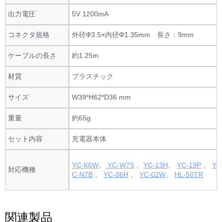
出力電圧
5V 1200mA
コネクタ規格
外径Φ3.5×内径Φ1.35mm 長さ：9mm
ケーブルの長さ
約1.25m
材質
プラスチック
サイズ
W39*H62*D36 mm
重量
約65g
セット内容
充電器本体
YC-K6W
、
YC-W7S
、
YC-13H
、
YC-19P
、
Y
対応機種
C-N7B
、
YC-06H
、
YC-02W
、
HL-50TR
関連製品