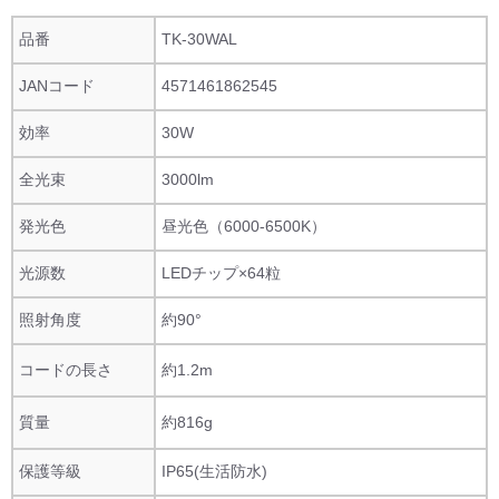
品番
TK-30WAL
JANコード
4571461862545
効率
30W
全光束
3000lm
発光色
昼光色（6000-6500K）
光源数
LEDチップ×64粒
照射角度
約90°
コードの長さ
約1.2m
質量
約816g
保護等級
IP65(生活防水)