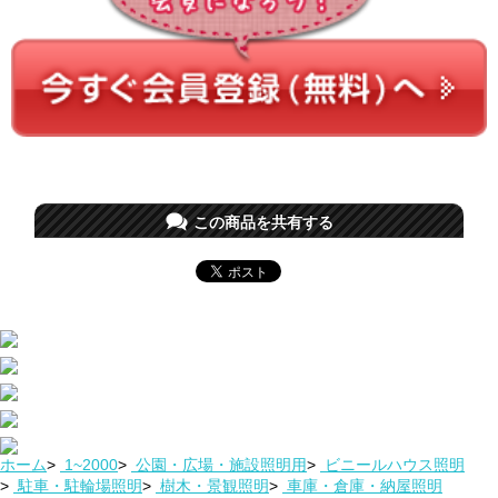
この商品を共有する
ホーム
>
1~2000
>
公園・広場・施設照明用
>
ビニールハウス照明
>
駐車・駐輪場照明
>
樹木・景観照明
>
車庫・倉庫・納屋照明