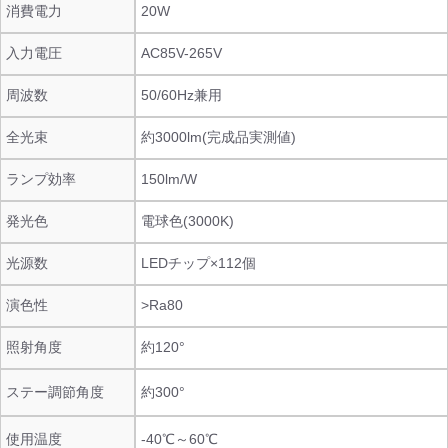
消費電力
20W
入力電圧
AC85V-265V
周波数
50/60Hz兼用
全光束
約3000lm(完成品実測値)
ランプ効率
150lm/W
発光色
電球色(3000K)
光源数
LEDチップ×112個
演色性
>Ra80
照射角度
約120°
ステー調節角度
約300°
使用温度
-40℃～60℃