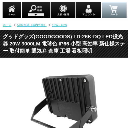
ホーム
>
AC投光器（屋内外用）
>
10W～40W
グッドグッズ(GOODGOODS) LD-26K-DQ LED投光
器 20W 3000LM 電球色 IP66 小型 高効率 新仕様ステ
ー 取付簡単 通気弁 倉庫 工場 看板照明