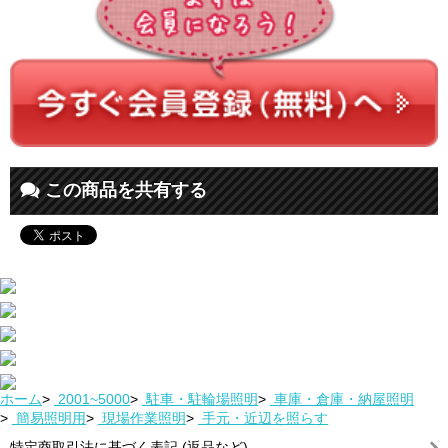
この商品を共有する
ホーム
>
2001~5000
>
駐車・駐輪場照明
>
車庫・倉庫・納屋照明
>
簡易照明用
>
現場作業照明
>
手元・近辺を照らす
特定商取引法に基づく表記 (返品など)