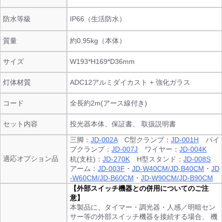
防水等級
IP66（生活防水）
質量
約0.95kg（本体）
サイズ
W193*H169*D36mm
灯体材質
ADC12アルミダイカスト + 強化ガラス
コード
全長約2m(アース線付き)
セット内容
投光器本体、保証書、 取扱説明書
三脚：
JD-002A
C型クランプ：
JD-001H
パイ
プクランプ：
JD-007J
ワイヤー：
JD-004K
適応オプション品
杭(支柱)：
JD-270K
H型スタンド：
JD-008S
アーム：
JD-003F
・
JD-W40CM/JD-B40CM
・
JD
-W60CM/JD-B60CM
・
JD-W90CM/JD-B90CM
【外部スイッチ機器との併用についてのご注
意】
本製品に、タイマー・調光器・人感／明暗セン
サー等の外部スイッチ機器を接続する場合、 機