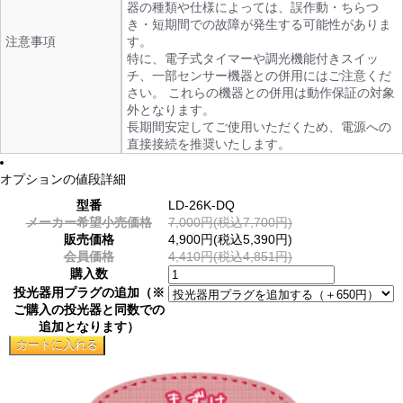
器の種類や仕様によっては、誤作動・ちらつ
き・短期間での故障が発生する可能性がありま
注意事項
す。
特に、電子式タイマーや調光機能付きスイッ
チ、一部センサー機器との併用にはご注意くだ
さい。 これらの機器との併用は動作保証の対象
外となります。
長期間安定してご使用いただくため、電源への
直接接続を推奨いたします。
オプションの値段詳細
型番
LD-26K-DQ
メーカー希望小売価格
7,000円(税込7,700円)
販売価格
4,900円(税込5,390円)
会員価格
4,410円(税込4,851円)
購入数
投光器用プラグの追加（※
ご購入の投光器と同数での
追加となります）