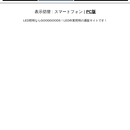
表示切替 : スマートフォン |
PC版
LED照明ならGOODGOODS！LED作業照明の通販サイトです！