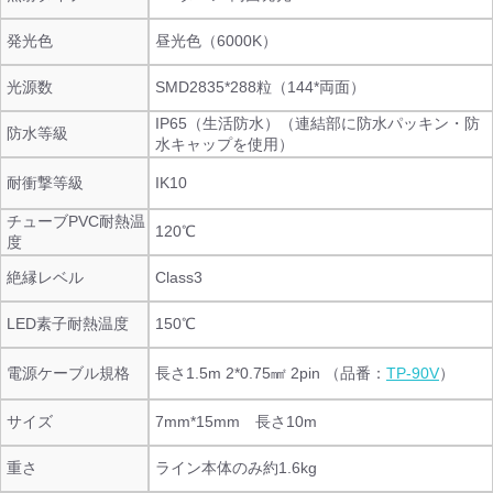
発光色
昼光色（6000K）
光源数
SMD2835*288粒（144*両面）
IP65（生活防水）（連結部に防水パッキン・防
防水等級
水キャップを使用）
耐衝撃等級
IK10
チューブPVC耐熱温
120℃
度
絶縁レベル
Class3
LED素子耐熱温度
150℃
電源ケーブル規格
長さ1.5m 2*0.75㎟ 2pin （品番：
TP-90V
）
サイズ
7mm*15mm 長さ10m
重さ
ライン本体のみ約1.6kg