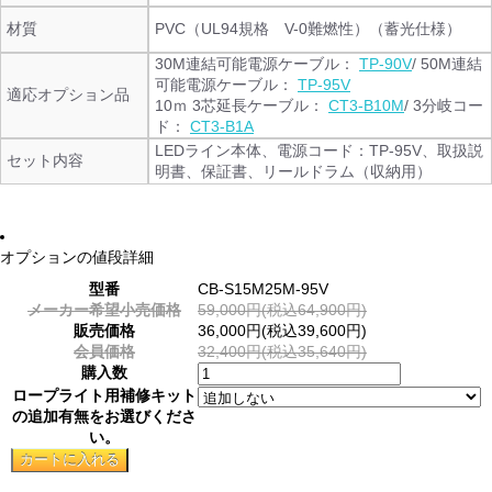
材質
PVC（UL94規格 V-0難燃性）（蓄光仕様）
30M連結可能電源ケーブル：
TP-90V
/ 50M連結
可能電源ケーブル：
TP-95V
適応オプション品
10ｍ 3芯延長ケーブル：
CT3-B10M
/ 3分岐コー
ド：
CT3-B1A
LEDライン本体、電源コード：TP-95V、取扱説
セット内容
明書、保証書、リールドラム（収納用）
オプションの値段詳細
型番
CB-S15M25M-95V
メーカー希望小売価格
59,000円(税込64,900円)
販売価格
36,000円(税込39,600円)
会員価格
32,400円(税込35,640円)
購入数
ロープライト用補修キット
の追加有無をお選びくださ
い。