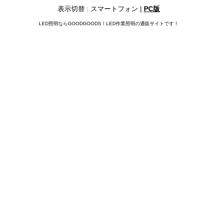
表示切替 : スマートフォン |
PC版
LED照明ならGOODGOODS！LED作業照明の通販サイトです！