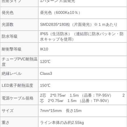
照射タイプ
1パターン 片面発光
発光色
昼光色（6000K±10％）
光源数
SMD2835*180粒（片面発光）※１ｍあたり
IP65（生活防水）（連結部に防水パッキン・防
防水等級
水キャップを使用）
耐衝撃等級
IK10
チューブPVC耐熱温
120℃
度
絶縁レベル
Class3
LED素子耐熱温度
150℃
2芯 2*0.75㎟ 1.5m （品番：TP-95V） 2
電源ケーブル規格
芯 2*0.75㎟ 1.5m （品番：TP-90V）
サイズ
7mm*15mm 長さ15m
重さ
ライン本体のみ約2.55kg