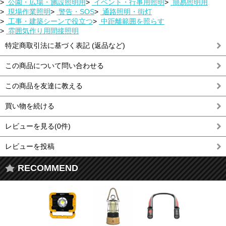
>
公園・広場・施設照明用
>
イベント・行事用照明
>
簡易照明用
>
現場作業照明
>
警告・SOS
>
通路照明・街灯
>
工事・建築シーンで役立つ
>
中距離範囲を照らす
>
雰囲気作り用間接照明
特定商取引法に基づく表記 (返品など)
この商品について問い合わせる
この商品を友達に教える
買い物を続ける
レビューを見る(0件)
レビューを投稿
RECOMMEND