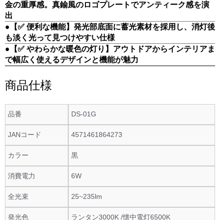
金の重厚感。真鍮風のロゴプレートでアンティーク感を演
出
●【✅ 便利な機能】発光部底面に蓄光素材を採用し、消灯後
も淡く光って見つけやすい仕様
●【✅ やわらかな暖色の灯り】アウトドアからインテリアま
で幅広く使えるデザインと機能が魅力
商品仕様
品番
DS-01G
JANコード
4571461864273
カラー
黒
消費電力
6W
全光束
25~235lm
発光色
ランタン3000K /懐中電灯6500K