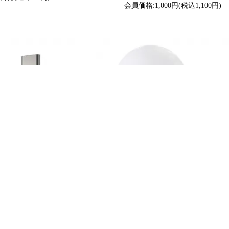
会員価格:1,000円(税込1,100円)
ーブル タイプc to c 1m
グッドグッズ(GOODGOODS) LED 電球 8
質 5V-20V 3A iphone
60W形相当 E26口金 9W Ra95 電球色/昼
 ケーブル 急速充電 高耐
般電球形 広配光 全方向照明 LEDインテ
電データ転送対応 ワイト
明 二年保証 LD84