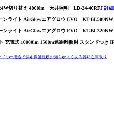
W切り替え 4800lm 天井照明 LD-24-40RFJ
詳細
ンライト AirGlowエアグロウ EVO KT-BL500N
ンライト AirGlowエアグロウ EVO KT-BL320N
電式 10000lm 1500m遠距離照射 スタンドつき IP65
テゴリー
用途で探す
保証規定
お知らせ
よくある質問
在庫限り