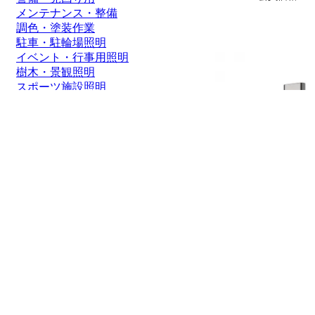
メンテナンス・整備
調色・塗装作業
駐車・駐輪場照明
イベント・行事用照明
樹木・景観照明
スポーツ施設照明
通路照明・街灯
船舶・ボート
価格帯
1～2000円
2,001～5,000円
5,001～8,000円
8,001～10,000円
10,001～20,000円
20,001～50,000円
50,001円～
GOODGOODS USBケ
PD60W急速充電対応 TPE材
充電ケーブル タイプc
久 温度保護機能 充