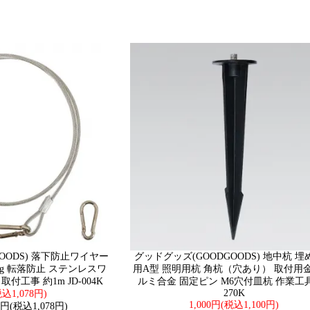
OODS) 落下防止ワイヤー
グッドグッズ(GOODGOODS) 地中杭 
kg 転落防止 ステンレスワ
用A型 照明用杭 角杭（穴あり） 取付用金
付工事 約1m JD-004K
ルミ合金 固定ピン M6穴付皿杭 作業工具 
270K
込1,078円)
1,000円(税込1,100円)
円(税込1,078円)