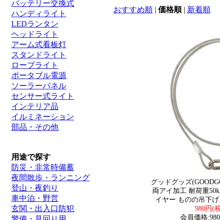
バッテリー交換式
おすすめ順
|
価格順
|
新着順
ハンディライト
LEDランタン
ヘッドライト
アーム式看板灯
スタンドライト
ロープライト
ポータブル電源
ソーラーパネル
センサー式ライト
インテリア品
イルミネーション
部品・その他
用途で探す
防災・非常時備蓄
夜間散歩・ランニング
グッドグッズ(GOODG
登山・夜釣り
両アイ加工 耐荷重50
車中泊・野営
イヤー ものの吊下げ 取
玄関・出入口防犯
980円(税
会員価格:980
警備・見回り用