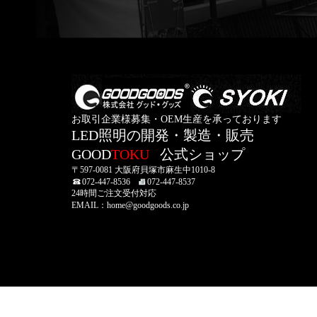
お取引企業様募集・OEM生産を承っております
LED照明の開発・製造・販売
GOOD
TOKU
公式ショップ
〒597-0081 大阪府貝塚市麻生中1010-8
072-447-8536
072-447-8537
24時間ご注文受付対応
EMAIL：home@goodgoods.co.jp