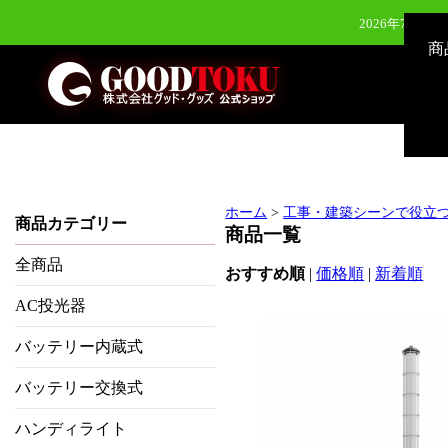
2026年7月28
商
2026年7月28
2026年6月24日（水）新発
2026年8月3
ホーム
>
工事・建築シーンで役立
商品カテゴリー
商品一覧
全商品
おすすめ順
|
価格順
|
新着順
AC投光器
バッテリー内蔵式
バッテリー交換式
ハンディライト