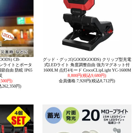
DS) CB-
グッド・グッズ(GOODGOODS) クリップ型充電
バルーンライトとポータ
式LEDライト 角度調整自由 強力マグネット付
節自由 防眩 IP65
1600LM 点灯4モード CrocoCLipLight YC-1600M
災
8,800円(税込9,680円)
,500円)
会員価格:7,920円(税込8,712円)
262,350円)