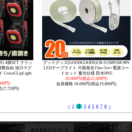
) 4個SET クリッ
グッドグッズ(GOODGOODS)CB-S15MS5M-90V
調整自由 強力マグ
LEDテープライト 片面発光15m+5ｍ+電源コー
rocoCLipLight
ドセット 蓄光仕様 防水IP65
20,000円(税込22,000円)
800円)
会員価格:18,000円(税込19,800円)
27,720円)
<
1
2
3
4
5
6
7
8
>