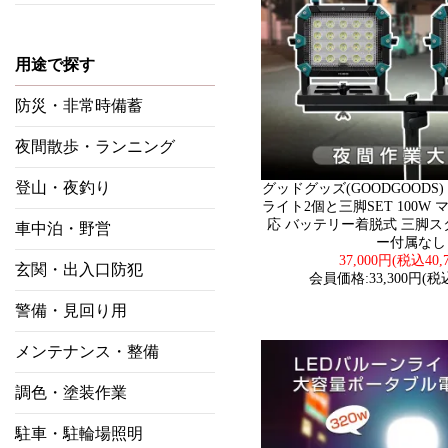
用途で探す
防災・非常時備蓄
夜間散歩・ランニング
登山・夜釣り
グッドグッズ(GOODGOODS) S
ライト2個と三脚SET 100W
応 バッテリー着脱式 三脚
車中泊・野営
ー付属なし
37,000円(税込40,
玄関・出入口防犯
会員価格:33,300円(税込
警備・見回り用
メンテナンス・整備
調色・塗装作業
駐車・駐輪場照明