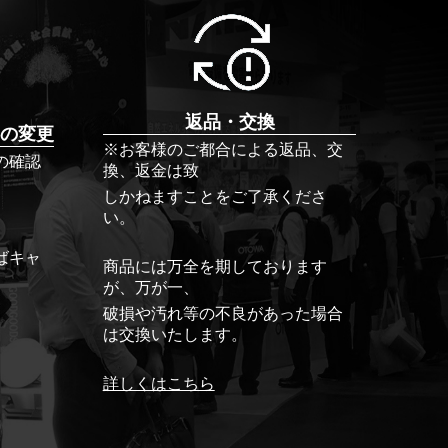
返品・交換
の変更
※お客様のご都合による返品、交
の確認
換、返金は致
しかねますことをご了承くださ
い。
ばキャ
商品には万全を期しております
が、万が一、
破損や汚れ等の不良があった場合
は交換いたします。
詳しくはこちら