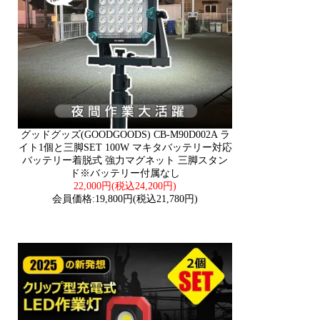
グッドグッズ(GOODGOODS) CB-M90D002A ラ
イト1個と三脚SET 100W マキタバッテリー対応
バッテリー着脱式 強力マグネット 三脚スタン
ド※バッテリー付属なし
22,000円(税込24,200円)
会員価格:19,800円(税込21,780円)