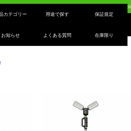
日（火）新発売：500W LEDバルーンライト AirGlowエアグロウ EVO KT-BL5
品カテゴリー
用途で探す
保証規定
日（火）新発売：320W LEDバルーンライト AirGlowエアグロウ EVO KT-BL3
売：LEDサーチライト 充電式 10000lm 1500m遠距離照射 スタンドつき IP65 
お知らせ
よくある質問
在庫限り
日（月）新発売：逆富士形 40W形/24W切り替え 4800lm 天井照明 LD-24-40
つ