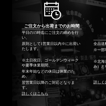
ご注文から出荷までのお時間
平日の15時迄にご注文の締めを行
い、
原則として1営業日以内※に出荷い
全品送
たします。
※一部
※土日祝日、ゴールデンウィーク
※北海
や夏季休業期間、
み）と
年末年始などの休日は休業のた
め、
詳しく
翌営業日以降のご対応となりま
す。
詳しくはこちら