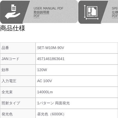
商品仕様
品番
SET-W10M-90V
JANコード
4571461863641
効率
120W
入力電圧
AC 100V
全光束
14000Lm
照射タイプ
1パターン 両面発光
発光色
昼光色（6000K）