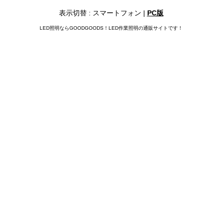
表示切替 : スマートフォン |
PC版
LED照明ならGOODGOODS！LED作業照明の通販サイトです！