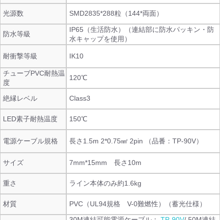
光源数
SMD2835*288粒（144*両面）
IP65（生活防水）（連結部に防水パッキン・防
防水等級
水キャップを使用）
耐衝撃等級
IK10
チューブPVC耐熱温
120℃
度
絶縁レベル
Class3
LED素子耐熱温度
150℃
電源ケーブル規格
長さ1.5m 2*0.75㎟ 2pin （品番：TP-90V）
サイズ
7mm*15mm 長さ10m
重さ
ライン本体のみ約1.6kg
材質
PVC（UL94規格 V-0難燃性）（蓄光仕様）
30M連結可能電源ケーブル：
TP-90V
/ 50M連結