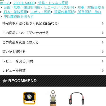
ホーム
>
20001~50000
>
道路・トンネル照明
>
公園・広場・施設照明用
>
ビニールハウス照明
>
駐車・駐輪場照明
>
樹木・景観照明
>
スポット照明
>
現場作業照明
>
通路照明・街灯
>
中距離範囲を照らす
特定商取引法に基づく表記 (返品など)
この商品について問い合わせる
この商品を友達に教える
買い物を続ける
レビューを見る(0件)
レビューを投稿
RECOMMEND