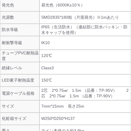
発光色
昼光色（6000K±10％）
光源数
SMD2835*180粒（⽚⾯発光）※1mあたり
IP65（生活防水）（連結部に防水パッキン・防
防水等級
水キャップを使用）
耐衝撃等級
IK10
チューブPVC耐熱温
120℃
度
絶縁レベル
Class3
LED素子耐熱温度
150℃
2芯 2*0.75㎟ 1.5m （品番：TP-95V） 2
電源ケーブル規格
芯 2*0.75㎟ 1.5m （品番：TP-90V）
サイズ
7mm*15mm 長さ25m
化粧箱サイズ
W250*D250*H137
重さ
ライン本体のみ約3.9kg