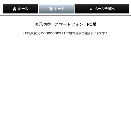
ホーム
カート
ページ先頭へ
表示切替 : スマートフォン |
PC版
LED照明ならGOODGOODS！LED作業照明の通販サイトです！