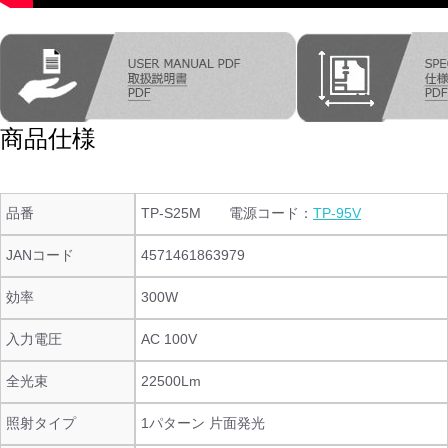
商品仕様
品番
TP-S25M 電源コード：
TP-95V
JANコード
4571461863979
効率
300W
入力電圧
AC 100V
全光束
22500Lm
照射タイプ
1パターン 片面発光