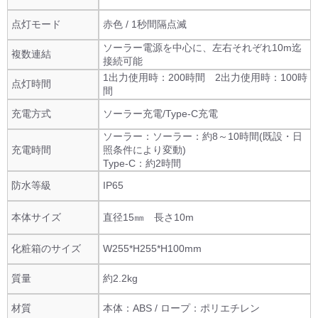
点灯モード
赤色 / 1秒間隔点滅
ソーラー電源を中心に、左右それぞれ10m迄
複数連結
接続可能
1出力使用時：200時間 2出力使用時：100時
点灯時間
間
充電方式
ソーラー充電/Type-C充電
ソーラー：ソーラー：約8～10時間(既設・日
充電時間
照条件により変動)
Type-C：約2時間
防水等級
IP65
本体サイズ
直径15㎜ 長さ10m
化粧箱のサイズ
W255*H255*H100mm
質量
約2.2kg
材質
本体：ABS / ロープ：ポリエチレン