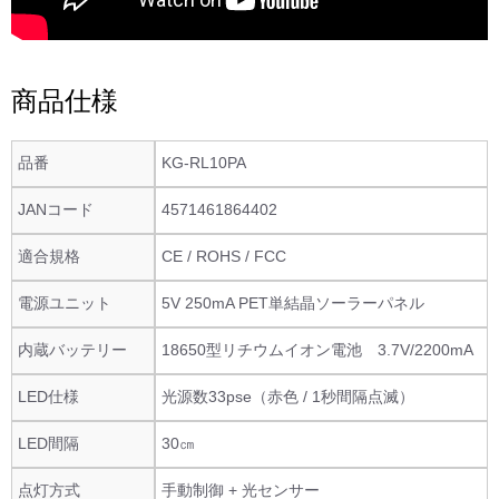
商品仕様
品番
KG-RL10PA
JANコード
4571461864402
適合規格
CE / ROHS / FCC
電源ユニット
5V 250mA PET単結晶ソーラーパネル
内蔵バッテリー
18650型リチウムイオン電池 3.7V/2200mA
LED仕様
光源数33pse（赤色 / 1秒間隔点滅）
LED間隔
30㎝
点灯方式
手動制御 + 光センサー