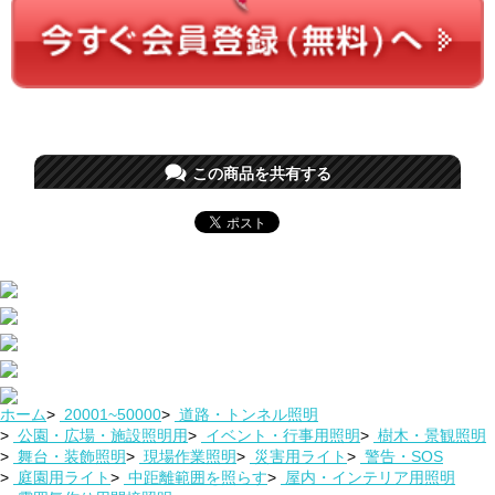
この商品を共有する
ホーム
>
20001~50000
>
道路・トンネル照明
>
公園・広場・施設照明用
>
イベント・行事用照明
>
樹木・景観照明
>
舞台・装飾照明
>
現場作業照明
>
災害用ライト
>
警告・SOS
>
庭園用ライト
>
中距離範囲を照らす
>
屋内・インテリア用照明