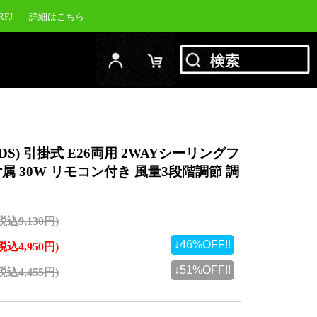
RFJ
詳細はこちら
00NW
詳細はこちら
20NW
詳細はこちら
YC-1500M
詳細はこちら
S) 引掛式 E26両用 2WAYシーリングフ
 30W リモコン付き 風量3段階調節 調
(税込9,130円)
↓46%OFF!!
(税込4,950円)
↓51%OFF!!
(税込4,455円)