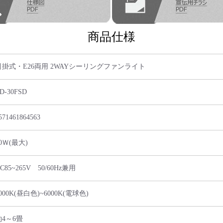
商品仕様
引掛式・E26両用 2WAYシーリングファンライト
D-30FSD
571461864563
0Ｗ(最大)
C85~265V 50/60Hz兼用
000K(昼白色)~6000K(電球色)
約4～6畳