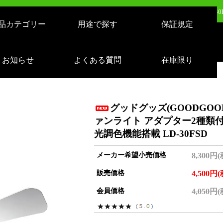
日（月）新発売：逆富士形 40W形/24W切り替え 4800lm 天井照明 LD-24-40
品カテゴリー
用途で探す
保証規定
日（火）新発売：500W LEDバルーンライト AirGlowエアグロウ EVO KT-BL5
日（火）新発売：320W LEDバルーンライト AirGlowエアグロウ EVO KT-BL3
お知らせ
よくある質問
在庫限り
売：LEDサーチライト 充電式 10000lm 1500m遠距離照射 スタンドつき IP65 
グッドグッズ(GOODGOOD
ァンライト アダプター2種類付属
光調色機能搭載 LD-30FSD
メーカー希望小売価格
8,300円
販売価格
4,500円
会員価格
4,050円