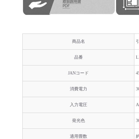
商品名
品番
L
JANコード
4
消費電力
3
入力電圧
A
発光色
3
適用畳数