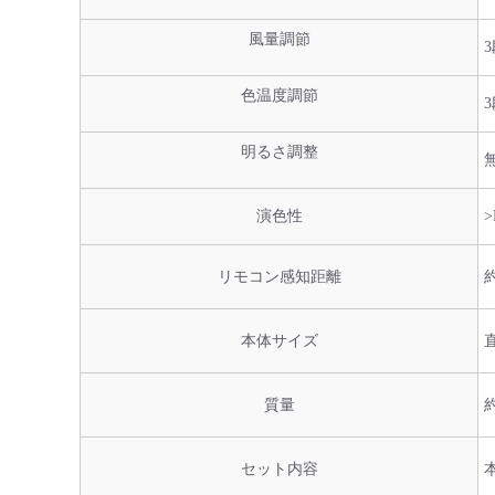
風量調節
3
色温度調節
明るさ調整
演色性
>
リモコン感知距離
本体サイズ
直
質量
約
セット内容