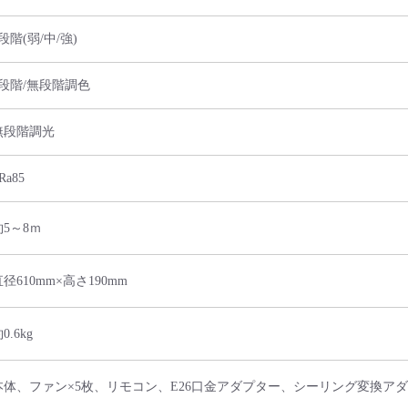
段階(弱/中/強)
3段階/無段階調色
無段階調光
Ra85
約5～8ｍ
径610mm×高さ190mm
0.6kg
本体、ファン×5枚、リモコン、E26口金アダプター、シーリング変換ア