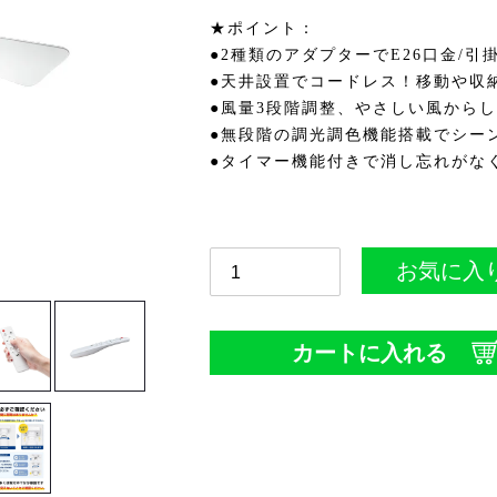
★ポイント：
●2種類のアダプターでE26口金/
●天井設置でコードレス！移動や収
●風量3段階調整、やさしい風から
●無段階の調光調色機能搭載でシー
●タイマー機能付きで消し忘れがな
お気に入
カートに入れる