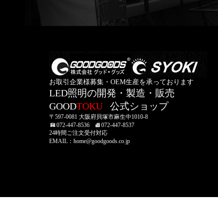
お取引企業様募集・OEM生産を承っております
LED照明の開発・製造・販売
GOOD
TOKU
公式ショップ
〒597-0081 大阪府貝塚市麻生中1010-8
072-447-8536
072-447-8537
24時間ご注文受付対応
EMAIL：home@goodgoods.co.jp