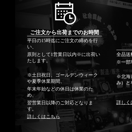
ご注文から出荷までのお時間
平日の15時迄にご注文の締めを行
い、
原則として1営業日以内※に出荷い
全品送
たします。
※一部
※土日祝日、ゴールデンウィーク
※北海
や夏季休業期間、
み）と
年末年始などの休日は休業のた
め、
詳しく
翌営業日以降のご対応となりま
す。
詳しくはこちら