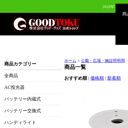
2026年7月28
商
2026年7月28
2026年6月24日（水）新発
2026年8月3
ホーム
>
公園・広場・施設照明用
商品カテゴリー
商品一覧
全商品
おすすめ順
|
価格順
|
新着順
AC投光器
バッテリー内蔵式
バッテリー交換式
ハンディライト