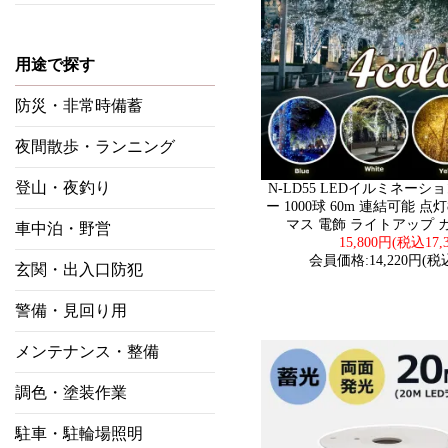
用途で探す
防災・非常時備蓄
夜間散歩・ランニング
登山・夜釣り
N-LD55 LEDイルミネーシ
ー 1000球 60m 連結可能 
マス 電飾 ライトアップ
車中泊・野営
15,800円(税込17,
会員価格:14,220円(税込
玄関・出入口防犯
警備・見回り用
メンテナンス・整備
調色・塗装作業
駐車・駐輪場照明