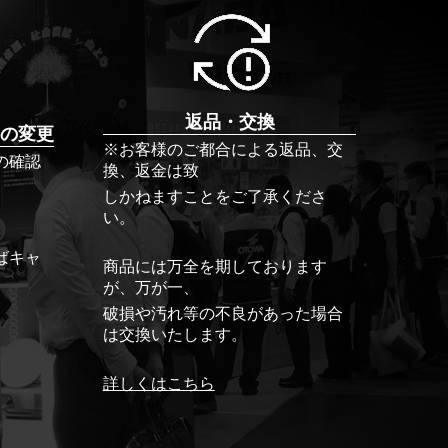
返品・交換
の変更
※お客様のご都合による返品、交
の確認
換、返金は致
しかねますことをご了承くださ
い。
ばキャ
商品には万全を期しております
が、万が一、
破損や汚れ等の不良があった場合
は交換いたします。
詳しくはこちら