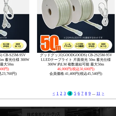
CB-S25M-95V
グッドグッズ(GOODGOODS) CB-2S25M-95V
m 蓄光仕様 300W
LLEDテープライト 片面発光 50m 蓄光仕様
最大50m
300W 約LM 複数連結可能 最大50m
400円)
46,000円(税込50,600円)
23,760円)
会員価格:41,400円(税込45,540円)
<
1
2
3
4
5
6
7
8
9
...
11
>