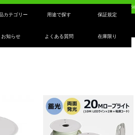
日（火）新発売：500W LEDバルーンライト AirGlowエアグロウ EVO KT-BL5
品カテゴリー
用途で探す
保証規定
日（火）新発売：320W LEDバルーンライト AirGlowエアグロウ EVO KT-BL3
売：LEDサーチライト 充電式 10000lm 1500m遠距離照射 スタンドつき IP65 
お知らせ
よくある質問
在庫限り
日（月）新発売：逆富士形 40W形/24W切り替え 4800lm 天井照明 LD-24-40