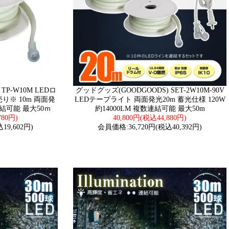
TP-W10M LEDロ
グッドグッズ(GOODGOODS) SET-2W10M-90V
※ 10m 両面発
LEDテープライト 両面発光20m 蓄光仕様 120W
数連結可能 最大50ｍ
約14000LM 複数連結可能 最大50m
780円)
40,800円(税込44,880円)
19,602円)
会員価格:36,720円(税込40,392円)