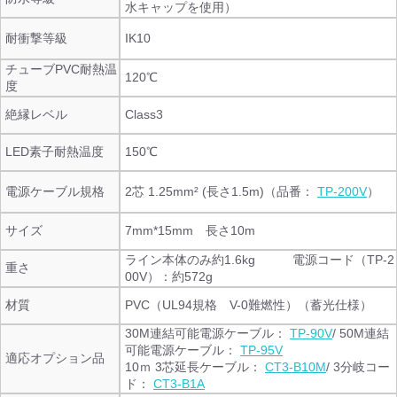
水キャップを使用）
耐衝撃等級
IK10
チューブPVC耐熱温
120℃
度
絶縁レベル
Class3
LED素子耐熱温度
150℃
電源ケーブル規格
2芯 1.25mm² (長さ1.5m)（品番：
TP-200V
）
サイズ
7mm*15mm 長さ10m
ライン本体のみ約1.6kg 電源コード（TP-2
重さ
00V）：約572g
材質
PVC（UL94規格 V-0難燃性）（蓄光仕様）
30M連結可能電源ケーブル：
TP-90V
/ 50M連結
可能電源ケーブル：
TP-95V
適応オプション品
10ｍ 3芯延長ケーブル：
CT3-B10M
/ 3分岐コー
ド：
CT3-B1A