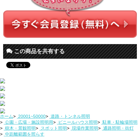
この商品を共有する
ホーム
>
20001~50000
>
道路・トンネル照明
>
公園・広場・施設照明用
>
ビニールハウス照明
>
駐車・駐輪場照明
>
樹木・景観照明
>
スポット照明
>
現場作業照明
>
通路照明・街灯
>
中距離範囲を照らす