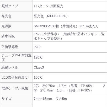
照射タイプ
1パターン 片面発光
発光色
昼光色（6000K±10％）
光源数
SMD2835*180粒（片面発光）※１ｍあたり
IP65（生活防水）（連結部に防水パッキン・防
防水等級
水キャップを使用）
耐衝撃等級
IK10
チューブPVC耐熱温
120℃
度
絶縁レベル
Class3
LED素子耐熱温度
150℃
2芯 2*0.75㎟ 1.5m （品番：TP-95V） 2
電源ケーブル規格
芯 2*0.75㎟ 1.5m （品番：TP-90V）
サイズ
7mm*15mm 長さ5m