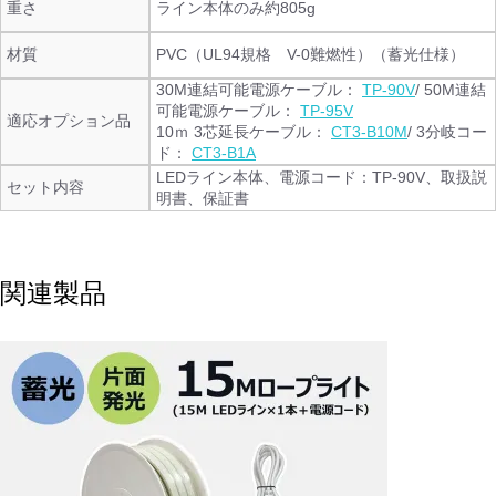
重さ
ライン本体のみ約805g
材質
PVC（UL94規格 V-0難燃性）（蓄光仕様）
30M連結可能電源ケーブル：
TP-90V
/ 50M連結
可能電源ケーブル：
TP-95V
適応オプション品
10ｍ 3芯延長ケーブル：
CT3-B10M
/ 3分岐コー
ド：
CT3-B1A
LEDライン本体、電源コード：TP-90V、取扱説
セット内容
明書、保証書
関連製品