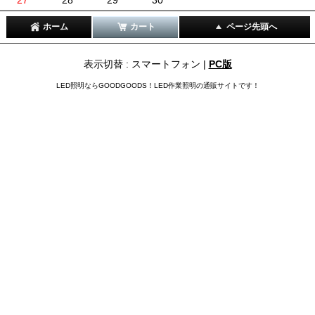
ホーム
カート
ページ先頭へ
表示切替 : スマートフォン |
PC版
LED照明ならGOODGOODS！LED作業照明の通販サイトです！